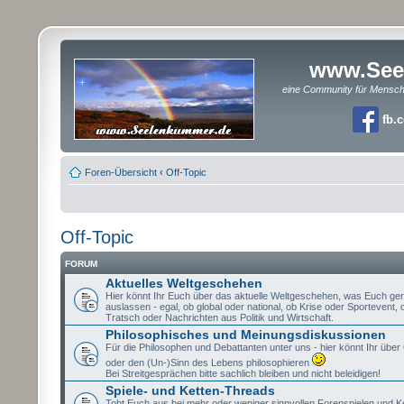
www.See
eine Community für Mensc
fb.
Foren-Übersicht
‹
Off-Topic
Off-Topic
FORUM
Aktuelles Weltgeschehen
Hier könnt Ihr Euch über das aktuelle Weltgeschehen, was Euch ge
auslassen - egal, ob global oder national, ob Krise oder Sportevent,
Tratsch oder Nachrichten aus Politik und Wirtschaft.
Philosophisches und Meinungsdiskussionen
Für die Philosophen und Debattanten unter uns - hier könnt Ihr über 
oder den (Un-)Sinn des Lebens philosophieren
Bei Streitgesprächen bitte sachlich bleiben und nicht beleidigen!
Spiele- und Ketten-Threads
Tobt Euch aus bei mehr oder weniger sinnvollen Forenspielen und K