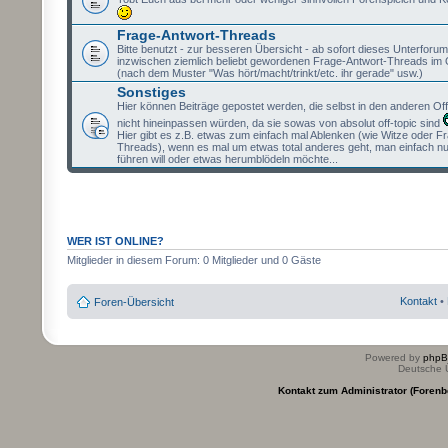
Frage-Antwort-Threads
Bitte benutzt - zur besseren Übersicht - ab sofort dieses Unterforum 
inzwischen ziemlich beliebt gewordenen Frage-Antwort-Threads im 
(nach dem Muster "Was hört/macht/trinkt/etc. ihr gerade" usw.)
Sonstiges
Hier können Beiträge gepostet werden, die selbst in den anderen Of
nicht hineinpassen würden, da sie sowas von absolut off-topic sind
Hier gibt es z.B. etwas zum einfach mal Ablenken (wie Witze oder F
Threads), wenn es mal um etwas total anderes geht, man einfach nu
führen will oder etwas herumblödeln möchte...
WER IST ONLINE?
Mitglieder in diesem Forum: 0 Mitglieder und 0 Gäste
Kontakt
•
Foren-Übersicht
Powered by
php
Deutsche 
Kontakt zum Administrator (Forenb