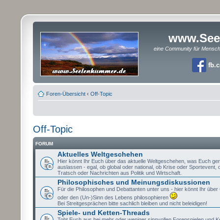
www.See
eine Community für Mensc
fb.
Foren-Übersicht
‹
Off-Topic
Off-Topic
FORUM
Aktuelles Weltgeschehen
Hier könnt Ihr Euch über das aktuelle Weltgeschehen, was Euch ge
auslassen - egal, ob global oder national, ob Krise oder Sportevent,
Tratsch oder Nachrichten aus Politik und Wirtschaft.
Philosophisches und Meinungsdiskussionen
Für die Philosophen und Debattanten unter uns - hier könnt Ihr über 
oder den (Un-)Sinn des Lebens philosophieren
Bei Streitgesprächen bitte sachlich bleiben und nicht beleidigen!
Spiele- und Ketten-Threads
Tobt Euch aus bei mehr oder weniger sinnvollen Forenspielen und K