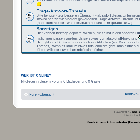
Frage-Antwort-Threads
Bitte benutzt - zur besseren Übersicht - ab sofort dieses Unterforum 
inzwischen ziemlich beliebt gewordenen Frage-Antwort-Threads im 
(nach dem Muster "Was hört/macht/trinkt/etc. ihr gerade" usw.)
Sonstiges
Hier können Beiträge gepostet werden, die selbst in den anderen Of
nicht hineinpassen würden, da sie sowas von absolut off-topic sind
Hier gibt es z.B. etwas zum einfach mal Ablenken (wie Witze oder F
Threads), wenn es mal um etwas total anderes geht, man einfach nu
führen will oder etwas herumblödeln möchte...
WER IST ONLINE?
Mitglieder in diesem Forum: 0 Mitglieder und 0 Gäste
Kontakt
•
Foren-Übersicht
Powered by
php
Deutsche 
Kontakt zum Administrator (Forenb