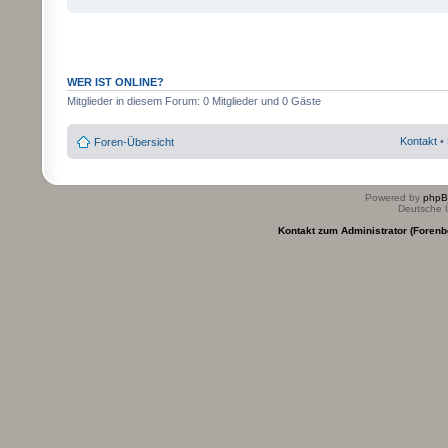
WER IST ONLINE?
Mitglieder in diesem Forum: 0 Mitglieder und 0 Gäste
Kontakt
•
Foren-Übersicht
Powered by
php
Deutsche 
Kontakt zum Administrator (Forenb