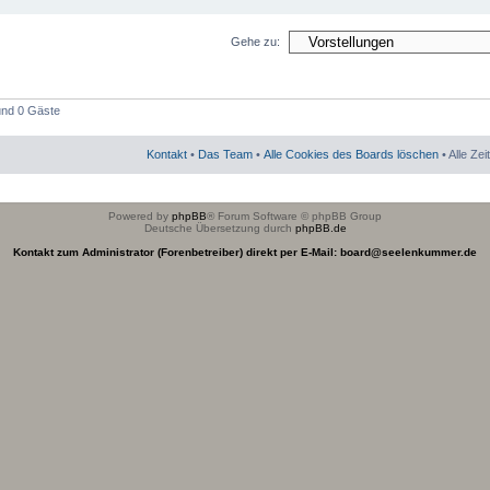
Gehe zu:
 und 0 Gäste
Kontakt
•
Das Team
•
Alle Cookies des Boards löschen
• Alle Ze
Powered by
phpBB
® Forum Software © phpBB Group
Deutsche Übersetzung durch
phpBB.de
Kontakt zum Administrator (Forenbetreiber) direkt per E-Mail: board@seelenkummer.de