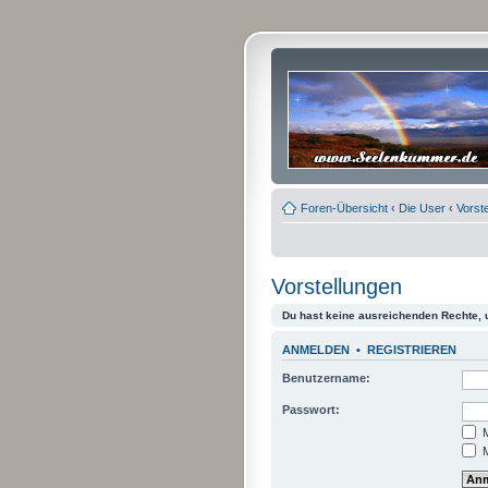
Foren-Übersicht
‹
Die User
‹
Vorst
Vorstellungen
Du hast keine ausreichenden Rechte,
ANMELDEN
•
REGISTRIEREN
Benutzername:
Passwort:
M
M