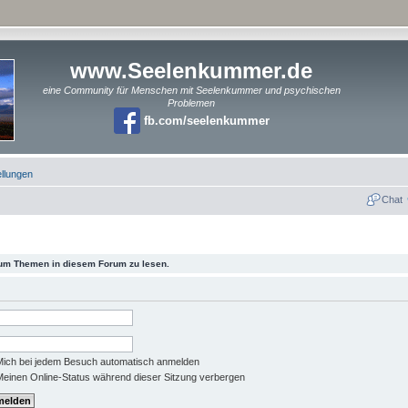
www.Seelenkummer.de
eine Community für Menschen mit Seelenkummer und psychischen
Problemen
fb.com/seelenkummer
ellungen
Chat
 um Themen in diesem Forum zu lesen.
ich bei jedem Besuch automatisch anmelden
einen Online-Status während dieser Sitzung verbergen