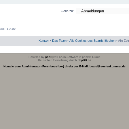
Gehe zu:
 und 0 Gäste
Kontakt
•
Das Team
•
Alle Cookies des Boards löschen
• Alle Ze
Powered by
phpBB
® Forum Software © phpBB Group
Deutsche Übersetzung durch
phpBB.de
Kontakt zum Administrator (Forenbetreiber) direkt per E-Mail: board@seelenkummer.de