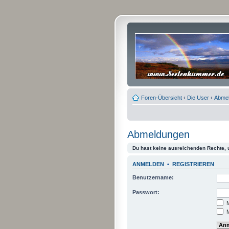
Foren-Übersicht
‹
Die User
‹
Abme
Abmeldungen
Du hast keine ausreichenden Rechte,
ANMELDEN
•
REGISTRIEREN
Benutzername:
Passwort:
M
M