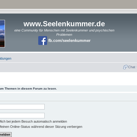
www.Seelenkummer.de
eine Community für Menschen mit Seelenkummer und psychischen
Problemen
fb.com/seelenkummer
ldungen
Chat
 um Themen in diesem Forum zu lesen.
ich bei jedem Besuch automatisch anmelden
einen Online-Status während dieser Sitzung verbergen