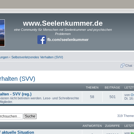
www.Seelenkummer.de
eine Community für Menschen mit Seelenkummer und psychischen
Problemen
fb.com/seelenkummer
rungen
‹
Selbstverletzendes Verhalten (SVV)
Chat
rhalten (SVV)
THEMEN
BEITRÄGE
LETZT
lten - SVV (reg.)
von
O
58
501
ästen nicht betreten werden. Lese- und Schreibrechte
Di. 16
itglieder.
319 Theme
ANTWORTEN
ZUGRIFFE
LETZT
 aktuelle Situation
von
lo