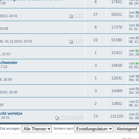
6
17851
1:09
Mi. 28
von
Bi
27
55521
2013, 20:41
Do. 15
1
2
von
Se
6
17376
 18:08
Di. 01
von B
22
51580
o. 01.12.2014, 22:53
Mi. 12
1
2
von
lo
1
12421
, 21:57
Do. 29
Schwester
von
lo
3
14658
17:13
Di. 05
von
Va
1
12631
6, 20:59
Mo. 30
von Ri
3
14469
.2016, 20:46
Do. 19
von
C
2
13802
:55
Mi. 11
cht verletze
von
C
73
131220
 20:31
So. 08
1
2
3
4
5
Zeit anzeigen:
Sortiere nach