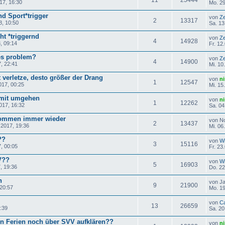
17, 16:30
Mo. 29
d Sport*trigger
von
Ze
2
13317
8, 10:50
Sa. 13
ht *triggernd
von
Ze
4
14928
, 09:14
Fr. 12
es problem?
von
Ze
4
14900
, 22:41
Mi. 10
t verletze, desto größer der Drang
von
n
1
12547
017, 00:25
Mi. 15
amit umgehen
von
n
1
12262
017, 16:32
Sa. 04
kommen immer wieder
von N
2
13437
2017, 19:36
Mi. 06
??
von
Wi
3
15116
, 00:05
Fr. 23
V??
von
Wi
5
16903
, 19:36
Do. 22
n
von J
9
21900
 20:57
Mo. 19
von
C
13
26659
:39
Sa. 20
n Ferien noch über SVV aufklären??
von
n