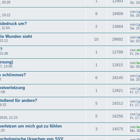
1
12993
, 20:28
So. 16
von
L
8
18909
, 19:22
So. 16
eidedruck um?
von
L
2
13664
, 11:54
Sa. 15
die Wunden sieht
von
na
10
29692
22:12
So. 02
g?
von
n
1
12789
01:38
Fr. 24
arnung)
von
lo
1
12815
7, 13:09
So. 05
s schlimmes?
von
L
6
18145
2
Sa. 25
bstverletzung
von
L
1
12821
0:08
Fr. 17
toßend für andere?
von
L
5
16312
9:32
Fr. 17
von
L
5
16256
.2016, 21:23
Fr. 17
verletzen um mich gut zu fühlen
von
lo
3
14575
:20
Mo. 30
sychologische Ursachen von SVV
von
O