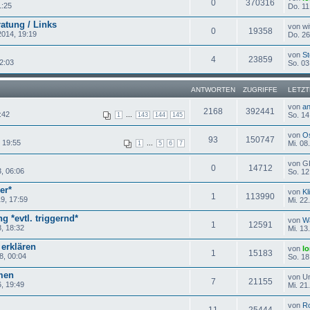
0
370316
1:25
Do. 11
atung / Links
von wi
0
19358
2014, 19:19
Do. 26
von
St
4
23859
12:03
So. 03
ANTWORTEN
ZUGRIFFE
LETZT
von
a
2168
392441
:42
...
So. 14
1
143
144
145
von
O
93
150747
, 19:55
...
Mi. 08
1
5
6
7
von 
0
14712
, 06:06
So. 12
er*
von
Kl
1
113990
9, 17:59
Mi. 22
g *evtl. triggernd*
von
Wä
1
12591
, 18:32
Mi. 13
 erklären
von
lo
1
15183
8, 00:04
So. 18
men
von U
7
21155
6, 19:49
Mi. 21
von
Ro
11
25444