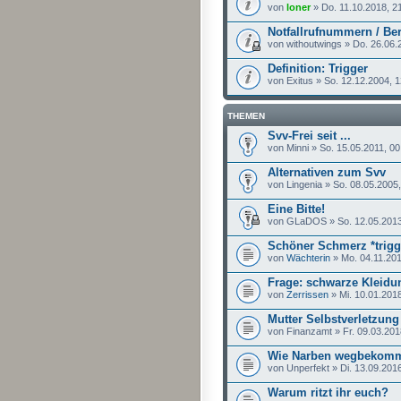
von
loner
» Do. 11.10.2018, 2
Notfallrufnummern / Ber
von withoutwings » Do. 26.06.
Definition: Trigger
von Exitus » So. 12.12.2004, 
THEMEN
Svv-Frei seit ...
von Minni » So. 15.05.2011, 00
Alternativen zum Svv
von Lingenia » So. 08.05.2005
Eine Bitte!
von GLaDOS » So. 12.05.2013
Schöner Schmerz *trigg
von
Wächterin
» Mo. 04.11.201
Frage: schwarze Kleidun
von
Zerrissen
» Mi. 10.01.2018
Mutter Selbstverletzung
von Finanzamt » Fr. 09.03.201
Wie Narben wegbekom
von Unperfekt » Di. 13.09.201
Warum ritzt ihr euch?