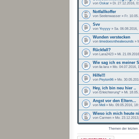
von
Oskar
» Di. 27.12.2016, 0
Notfallkoffer
von Seelenwasser » Fr. 10.05.
Svv
von
Yvyyyy
» Sa. 06.08.2016,
Wunden verstecken
von
timedoesnthealwounds
» M
Rückfall?
von Lara2423 » Mi. 21.09.2016
Wie sag ich es meiner 
von lia lara » Mo. 04.07.2016, 
Hilfe!!!
von
Peyton96
» Mo. 30.05.201
Hey, ich bin neu hier ..
von Erleichterung* » Mi. 18.05
Angst vor den Eltern...
von
Meli
» Mo. 09.05.2016, 18
Wieso ich mich heute ni
von Carmen » Mo. 23.12.2013,
Themen der letzten 
Neues Thema erstellen