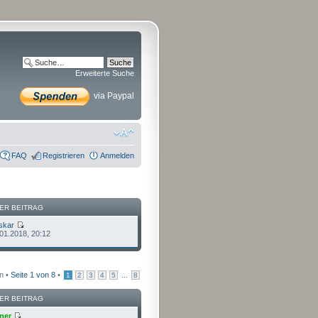
Erweiterte Suche
via Paypal
FAQ
Registrieren
Anmelden
ER BEITRAG
skar
.01.2018, 20:12
n •
Seite
1
von
8
•
...
1
2
3
4
5
8
ER BEITRAG
ner