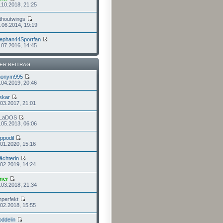
.10.2018, 21:25
thoutwings
.06.2014, 19:19
ephan44Sportfan
.07.2016, 14:45
ER BEITRAG
nonym995
.04.2019, 20:46
skar
.03.2017, 21:01
GLaDOS
.05.2013, 06:06
ippodil
.01.2020, 15:16
chterin
.02.2019, 14:24
ner
.03.2018, 21:34
nperfekt
.02.2018, 15:55
ddelin