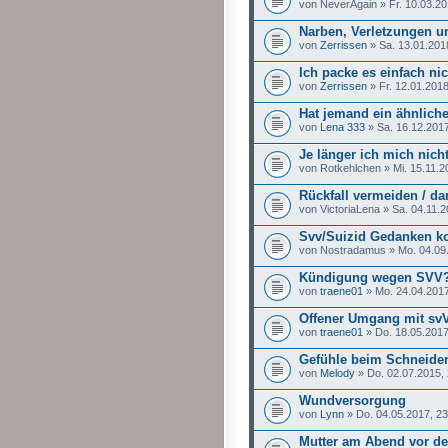
von NeverAgain » Fr. 10.03.20
Narben, Verletzungen un
von
Zerrissen
» Sa. 13.01.201
Ich packe es einfach nic
von
Zerrissen
» Fr. 12.01.2018
Hat jemand ein ähnlich
von
Lena 333
» Sa. 16.12.2017
Je länger ich mich nich
von Rotkehlchen » Mi. 15.11.2
Rückfall vermeiden / d
von VictoriaLena » Sa. 04.11.2
Svv/Suizid Gedanken 
von Nostradamus » Mo. 04.09.
Kündigung wegen SVV
von
traene01
» Mo. 24.04.2017
Offener Umgang mit sv
von
traene01
» Do. 18.05.2017
Gefühle beim Schneide
von
Melody
» Do. 02.07.2015,
Wundversorgung
von
Lynn
» Do. 04.05.2017, 23
Mutter am Abend vor de