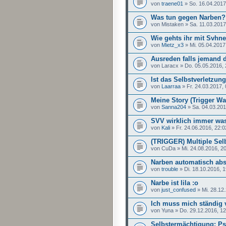
von
traene01
» So. 16.04.2017
Was tun gegen Narben?
von Mistaken » Sa. 11.03.2017
Wie gehts ihr mit Svhn
von
Mietz_x3
» Mi. 05.04.2017
Ausreden falls jemand 
von Laracx » Do. 05.05.2016, 
Ist das Selbstverletzun
von
Laarraa
» Fr. 24.03.2017, 
Meine Story (Trigger W
von
Sanna204
» Sa. 04.03.201
SVV wirklich immer wa
von
Kali
» Fr. 24.06.2016, 22:0
(TRIGGER) Multiple Sel
von CuDa » Mi. 24.08.2016, 2
Narben automatisch abs
von
trouble
» Di. 18.10.2016, 1
Narbe ist lila :o
von
just_confused
» Mi. 28.12
Ich muss mich ständig 
von Yuna » Do. 29.12.2016, 12
Selbstermächtigung: P