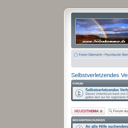
Foren-Übersicht
‹
Psychische Stö
Selbstverletzendes Ve
FORUM
Selbstverletzendes Verha
Dieses Unterforum kann von G
gelten dort nur für registrierte M
Neues Thema erstellen
BEKANNTMACHUNGEN
An alle Hilfe suchenden/