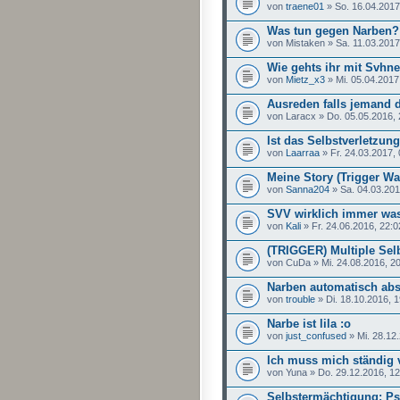
von
traene01
» So. 16.04.2017
Was tun gegen Narben?
von Mistaken » Sa. 11.03.2017
Wie gehts ihr mit Svhn
von
Mietz_x3
» Mi. 05.04.2017
Ausreden falls jemand 
von Laracx » Do. 05.05.2016, 
Ist das Selbstverletzun
von
Laarraa
» Fr. 24.03.2017, 
Meine Story (Trigger W
von
Sanna204
» Sa. 04.03.201
SVV wirklich immer wa
von
Kali
» Fr. 24.06.2016, 22:0
(TRIGGER) Multiple Sel
von CuDa » Mi. 24.08.2016, 2
Narben automatisch abs
von
trouble
» Di. 18.10.2016, 1
Narbe ist lila :o
von
just_confused
» Mi. 28.12
Ich muss mich ständig 
von Yuna » Do. 29.12.2016, 12
Selbstermächtigung: P