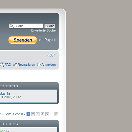
Erweiterte Suche
via Paypal
FAQ
Registrieren
Anmelden
ER BEITRAG
skar
.01.2018, 20:12
n •
Seite
1
von
8
•
...
1
2
3
4
5
8
ER BEITRAG
ner