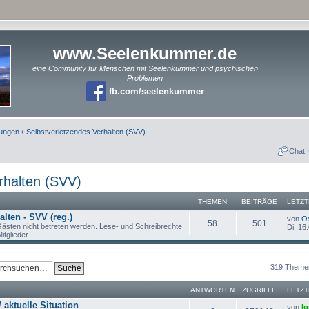
www.Seelenkummer.de
eine Community für Menschen mit Seelenkummer und psychischen
Problemen
fb.com/seelenkummer
rungen
‹
Selbstverletzendes Verhalten (SVV)
Chat
rhalten (SVV)
THEMEN
BEITRÄGE
LETZT
lten - SVV (reg.)
von
O
58
501
ästen nicht betreten werden. Lese- und Schreibrechte
Di. 16
itglieder.
319 Theme
ANTWORTEN
ZUGRIFFE
LETZT
 aktuelle Situation
von
lo