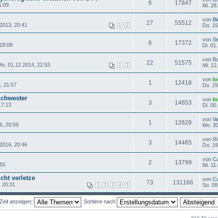
6
17847
1:09
Mi. 28
von
Bi
27
55512
2013, 20:41
Do. 15
1
2
von
Se
6
17372
 18:08
Di. 01
von B
22
51575
o. 01.12.2014, 22:53
Mi. 12
1
2
von
lo
1
12418
, 21:57
Do. 29
Schwester
von
lo
3
14653
17:13
Di. 05
von
Va
1
12629
6, 20:59
Mo. 30
von Ri
3
14465
.2016, 20:46
Do. 19
von
C
2
13799
:55
Mi. 11
cht verletze
von
C
73
131166
 20:31
So. 08
1
2
3
4
5
Zeit anzeigen:
Sortiere nach