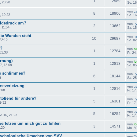
1
12989
, 20:28
So. 16
von
L
8
18906
, 19:22
So. 16
eidedruck um?
von
L
2
13662
, 11:54
Sa. 15
die Wunden sieht
von
na
10
29687
22:12
So. 02
g?
von
n
1
12784
01:38
Fr. 24
arnung)
von
lo
1
12813
7, 13:09
So. 05
s schlimmes?
von
L
6
18144
2
Sa. 25
bstverletzung
von
L
1
12816
0:08
Fr. 17
toßend für andere?
von
L
5
16301
9:32
Fr. 17
von
L
5
16254
.2016, 21:23
Fr. 17
verletzen um mich gut zu fühlen
von
lo
3
14571
:20
Mo. 30
sychologische Ursachen von SVV
von
O