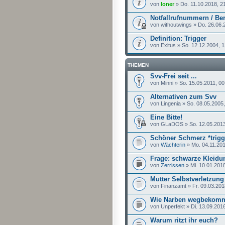
von
loner
» Do. 11.10.2018, 2
Notfallrufnummern / Ber
von withoutwings » Do. 26.06.
Definition: Trigger
von Exitus » So. 12.12.2004, 
THEMEN
Svv-Frei seit ...
von Minni » So. 15.05.2011, 00
Alternativen zum Svv
von Lingenia » So. 08.05.2005
Eine Bitte!
von GLaDOS » So. 12.05.2013
Schöner Schmerz *trigg
von
Wächterin
» Mo. 04.11.201
Frage: schwarze Kleidun
von
Zerrissen
» Mi. 10.01.2018
Mutter Selbstverletzung
von Finanzamt » Fr. 09.03.201
Wie Narben wegbekom
von Unperfekt » Di. 13.09.201
Warum ritzt ihr euch?