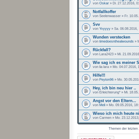
von
Oskar
» Di. 27.12.2016, 0
Notfallkoffer
von Seelenwasser » Fr. 10.05.
Svv
von
Yvyyyy
» Sa. 06.08.2016,
Wunden verstecken
von
timedoesnthealwounds
» M
Rückfall?
von Lara2423 » Mi. 21.09.2016
Wie sag ich es meiner 
von lia lara » Mo. 04.07.2016, 
Hilfe!!!
von
Peyton96
» Mo. 30.05.201
Hey, ich bin neu hier ..
von Erleichterung* » Mi. 18.05
Angst vor den Eltern...
von
Meli
» Mo. 09.05.2016, 18
Wieso ich mich heute ni
von Carmen » Mo. 23.12.2013,
Themen der letzten 
Neues Thema erstellen