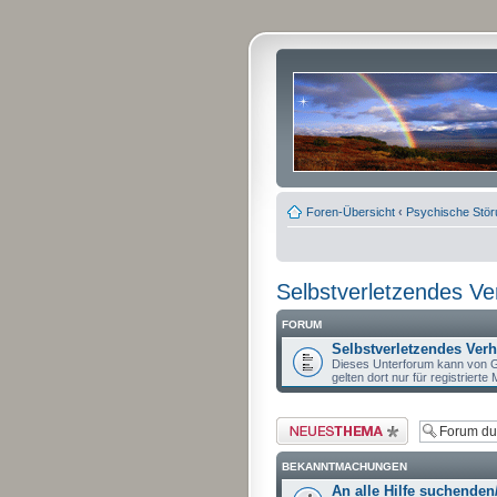
Foren-Übersicht
‹
Psychische Stö
Selbstverletzendes Ve
FORUM
Selbstverletzendes Verha
Dieses Unterforum kann von G
gelten dort nur für registrierte M
Neues Thema erstellen
BEKANNTMACHUNGEN
An alle Hilfe suchenden/