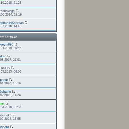
.10.2018, 21:25
thoutwings
.06.2014, 19:19
ephan44Sportfan
.07.2016, 14:45
ER BEITRAG
nonym995
.04.2019, 20:46
skar
.03.2017, 21:01
GLaDOS
.05.2013, 06:06
ippodil
.01.2020, 15:16
chterin
.02.2019, 14:24
ner
.03.2018, 21:34
nperfekt
.02.2018, 15:55
ddelin