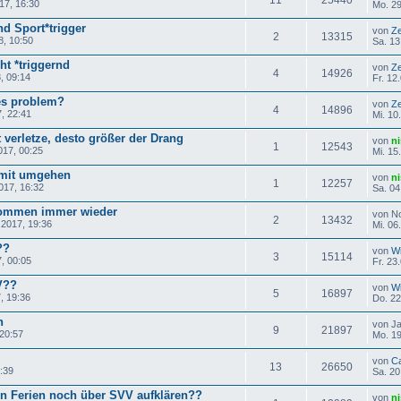
17, 16:30
Mo. 29
d Sport*trigger
von
Ze
2
13315
8, 10:50
Sa. 13
ht *triggernd
von
Ze
4
14926
, 09:14
Fr. 12
es problem?
von
Ze
4
14896
, 22:41
Mi. 10
t verletze, desto größer der Drang
von
n
1
12543
017, 00:25
Mi. 15
amit umgehen
von
n
1
12257
017, 16:32
Sa. 04
kommen immer wieder
von N
2
13432
2017, 19:36
Mi. 06
??
von
Wi
3
15114
, 00:05
Fr. 23
V??
von
Wi
5
16897
, 19:36
Do. 22
n
von J
9
21897
 20:57
Mo. 19
von
C
13
26650
:39
Sa. 20
n Ferien noch über SVV aufklären??
von
n