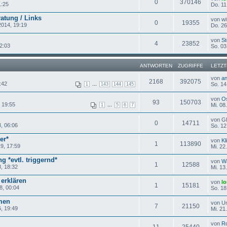
0
370146
1:25
Do. 11
atung / Links
von wi
0
19355
2014, 19:19
Do. 26
von
St
4
23852
12:03
So. 03
ANTWORTEN
ZUGRIFFE
LETZT
von
a
2168
392075
:42
...
So. 14
1
143
144
145
von
O
93
150703
, 19:55
...
Mi. 08
1
5
6
7
von 
0
14711
, 06:06
So. 12
er*
von
Kl
1
113890
9, 17:59
Mi. 22
g *evtl. triggernd*
von
Wä
1
12588
, 18:32
Mi. 13
 erklären
von
lo
1
15181
8, 00:04
So. 18
men
von U
7
21150
6, 19:49
Mi. 21
von
Ro
11
25440