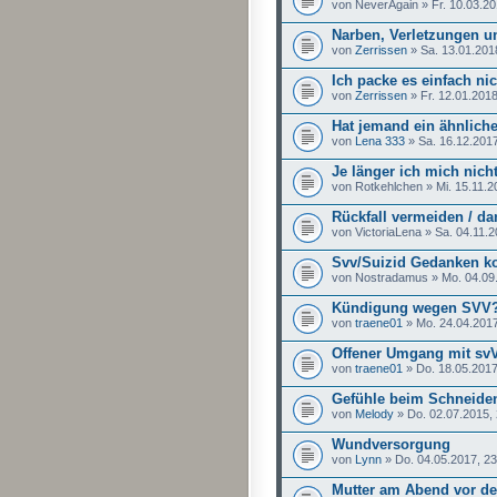
von NeverAgain » Fr. 10.03.20
Narben, Verletzungen un
von
Zerrissen
» Sa. 13.01.201
Ich packe es einfach nic
von
Zerrissen
» Fr. 12.01.2018
Hat jemand ein ähnlich
von
Lena 333
» Sa. 16.12.2017
Je länger ich mich nich
von Rotkehlchen » Mi. 15.11.2
Rückfall vermeiden / d
von VictoriaLena » Sa. 04.11.2
Svv/Suizid Gedanken 
von Nostradamus » Mo. 04.09.
Kündigung wegen SVV
von
traene01
» Mo. 24.04.2017
Offener Umgang mit sv
von
traene01
» Do. 18.05.2017
Gefühle beim Schneide
von
Melody
» Do. 02.07.2015,
Wundversorgung
von
Lynn
» Do. 04.05.2017, 23
Mutter am Abend vor de