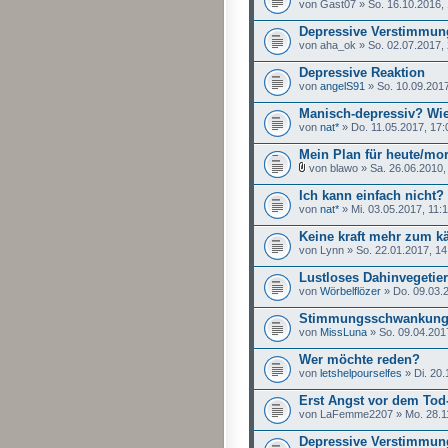
von Gast07 » So. 16.10.2016, 
Depressive Verstimmun
von aha_ok » So. 02.07.2017,
Depressive Reaktion
von
angelS91
» So. 10.09.2017
Manisch-depressiv? Wie
von
nat*
» Do. 11.05.2017, 17:
Mein Plan für heute/m
von blawo » Sa. 26.06.2010,
Ich kann einfach nicht? 
von
nat*
» Mi. 03.05.2017, 11:
Keine kraft mehr zum 
von Lynn » So. 22.01.2017, 14
Lustloses Dahinvegetie
von
Wörbelflözer
» Do. 09.03.
Stimmungsschwankun
von
MissLuna
» So. 09.04.201
Wer möchte reden?
von
letshelpourselfes
» Di. 20.
Erst Angst vor dem Tod
von LaFemme2207 » Mo. 28.11
Depressive Verstimmun