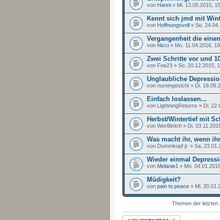
von
Hanni
» Mi. 13.05.2015, 1
Kennt sich jmd mit Win
von
Hoffnungsvoll
» So. 24.04.
Vergangenheit die eine
von
Nicci
» Mo. 11.04.2016, 18
Zwei Schritte vor und 1
von Fee23 » So. 20.12.2015, 
Unglaubliche Depression
von nureingesicht » Di. 18.09.
Einfach loslassen...
von LightningReturns » Di. 22.
Herbst/Wintertief mit Sc
von WerBinIch » Di. 03.11.201
Was macht ihr, wenn ihr
von Dummkopf jr. » Sa. 23.01.
Wieder einmal Depress
von
Melanie1
» Mo. 04.01.2016
Müdigkeit?
von
pain to peace
» Mi. 20.01.
Themen der letzten 
Neues Thema erstellen