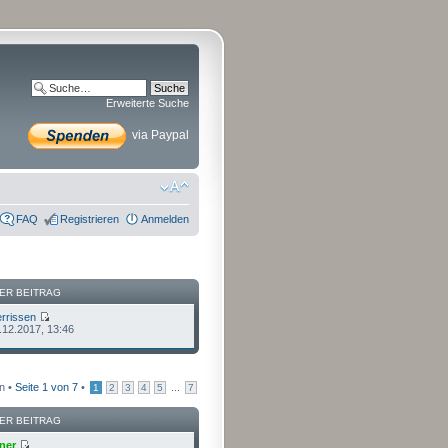
Erweiterte Suche
via Paypal
FAQ
Registrieren
Anmelden
ER BEITRAG
rrissen
.12.2017, 13:46
n •
Seite
1
von
7
•
...
1
2
3
4
5
7
ER BEITRAG
ner