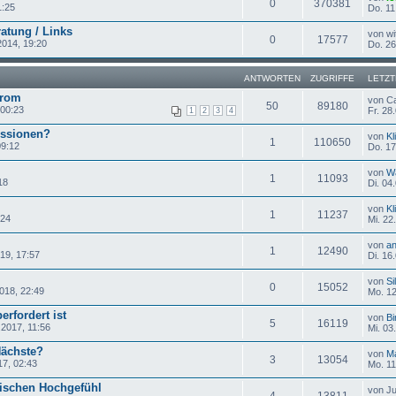
0
370381
1:25
Do. 11
atung / Links
von wi
0
17577
2014, 19:20
Do. 26
ANTWORTEN
ZUGRIFFE
LETZT
drom
von C
50
89180
 00:23
Fr. 28
1
2
3
4
essionen?
von
Kl
1
110650
09:12
Do. 17
von
Wä
1
11093
18
Di. 04
von
Kl
1
11237
:24
Mi. 22
von
a
1
12490
19, 17:57
Di. 16
von
Si
0
15052
018, 22:49
Mo. 12
erfordert ist
von
Bi
5
16119
.2017, 11:56
Mi. 03
Nächste?
von
Ma
3
13054
17, 02:43
Mo. 11
ischen Hochgefühl
von J
4
13811