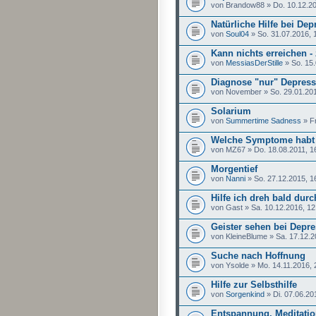
von Brandow88 » Do. 10.12.20
Natürliche Hilfe bei De
von
Soul04
» So. 31.07.2016, 
Kann nichts erreichen 
von
MessiasDerStille
» So. 15.
Diagnose "nur" Depress
von November » So. 29.01.201
Solarium
von
Summertime Sadness
» Fr
Welche Symptome habt 
von MZ67 » Do. 18.08.2011, 1
Morgentief
von
Nanni
» So. 27.12.2015, 1
Hilfe ich dreh bald durch
von Gast » Sa. 10.12.2016, 12
Geister sehen bei Depr
von KleineBlume » Sa. 17.12.2
Suche nach Hoffnung
von Ysolde » Mo. 14.11.2016, 
Hilfe zur Selbsthilfe
von
Sorgenkind
» Di. 07.06.20
Entspannung, Meditatio