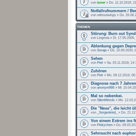
von
loner
» Do. 11.10.2018, 2
Notfallrufnummern / Ber
von withoutwings » Do. 26.06.
THEMEN
Störung: Burn out Syn
von Lingenia » Di. 17.05.2005,
Ablenkung gegen Depr
von
Soraja
» Do. 10.09.2020, 
Sehen
von
Petr
» Sa. 03.11.2018, 14:
Zuhören
von
Petr
» Mo. 09.12.2019, 00
Diagnose nach 7 Jahren
von
anonym995
» Mi. 10.04.20
Mal so nebenbei.
von
SilentWords
» Mo. 12.03.2
Die "Neue", die leicht üb
von
_Sorgenkind_
» Do. 21.12
Von einem Extrem ins 
von
Pinkychen
» Do. 09.03.20
Sehnsucht nach euphor