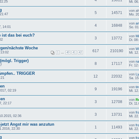
11:25
Mi. 06
g
von a
5
14571
 21:47
Mo. 20
von
an
4
16848
, 14:01
So. 01
 ist das bei euch?
von
Mi
3
13772
02
Di. 08
orgen/nächste Woche
von
Wi
617
210190
 13:02
...
Mi. 12
1
40
41
42
(mögl. Trigger)
von
na
8
17117
17
Fr. 12
kämpfen.. TRIGGER
von
L
12
22032
:21
Sa. 15
ren
von
ti
9
19196
2017, 02:19
Mi. 12
gen
von
R
3
12708
7, 22:17
Di. 11
von
fr
3
13731
10.2015, 02:36
Mi. 22
-jetzt Angst mir was anzutun
von
fr
1
11493
.2016, 22:30
Mi. 22
g
von
fr