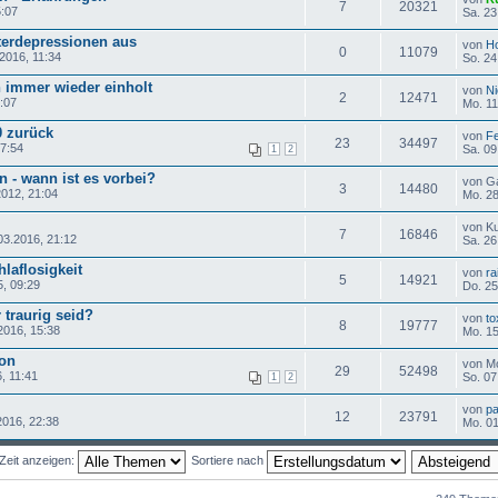
7
20321
5:07
Sa. 23
terdepressionen aus
von
Ho
0
11079
2016, 11:34
So. 24
n immer wieder einholt
von
Ni
2
12471
:07
Mo. 11
0 zurück
von
F
23
34497
17:54
Sa. 09
1
2
 - wann ist es vorbei?
von G
3
14480
2012, 21:04
Mo. 28
von K
7
16846
03.2016, 21:12
Sa. 26
hlaflosigkeit
von
ra
5
14921
5, 09:29
Do. 25
 traurig seid?
von
to
8
19777
2016, 15:38
Mo. 15
ion
von M
29
52498
, 11:41
So. 07
1
2
von
pa
12
23791
2016, 22:38
Mo. 01
Zeit anzeigen:
Sortiere nach