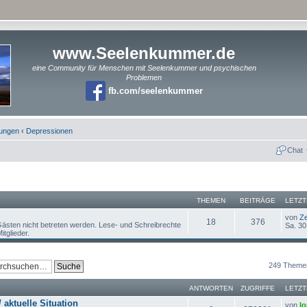
www.Seelenkummer.de
eine Community für Menschen mit Seelenkummer und psychischen
Problemen
fb.com/seelenkummer
rungen
‹
Depressionen
Chat
THEMEN
BEITRÄGE
LETZT
von
Ze
18
376
ästen nicht betreten werden. Lese- und Schreibrechte
Sa. 30
itglieder.
249 Theme
ANTWORTEN
ZUGRIFFE
LETZT
 aktuelle Situation
von
lo