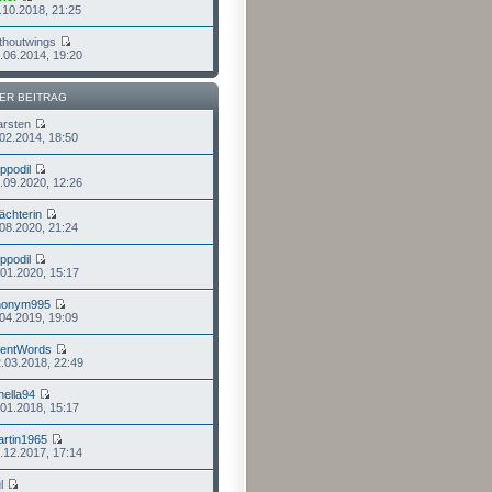
.10.2018, 21:25
thoutwings
.06.2014, 19:20
ER BEITRAG
arsten
.02.2014, 18:50
ippodil
.09.2020, 12:26
chterin
.08.2020, 21:24
ippodil
.01.2020, 15:17
nonym995
.04.2019, 19:09
lentWords
.03.2018, 22:49
nella94
.01.2018, 15:17
rtin1965
.12.2017, 17:14
ul