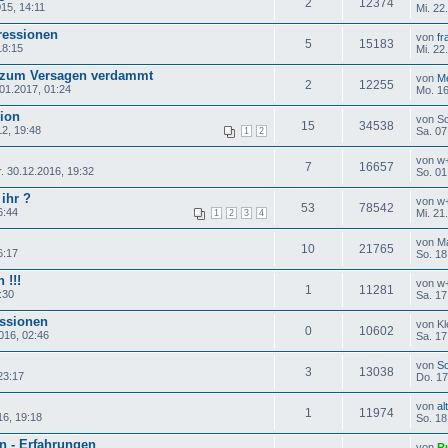
2
12374
15, 14:11
Mi. 22
pressionen
von
fr
5
15183
18:15
Mi. 22
- zum Versagen verdammt
von
Me
2
12255
01.2017, 01:24
Mo. 16
ion
von S
15
34538
2, 19:48
Sa. 07
1
2
von w
7
16657
. 30.12.2016, 19:32
So. 01
ihr ?
von w
53
78542
6:44
Mi. 21
1
2
3
4
von M
10
21765
6:17
So. 18
 !!!
von w
1
11281
:30
Sa. 17
essionen
von K
0
10602
016, 02:46
Sa. 17
von
So
3
13038
23:17
Do. 17
von
al
1
11974
16, 19:18
So. 18
n - Erfahrungen
von
R