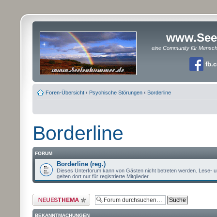
www.See
eine Community für Mensc
fb.
Foren-Übersicht
‹
Psychische Störungen
‹
Borderline
Borderline
FORUM
Borderline (reg.)
Dieses Unterforum kann von Gästen nicht betreten werden. Lese- u
gelten dort nur für registrierte Mitglieder.
Neues Thema erstellen
BEKANNTMACHUNGEN