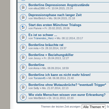
Borderline Depressionen Angstzustände
von elisa1986 » Fr. 10.04.2015, 23:24
Depressionsphase nach langer Zeit
von WerBinIch » Mo. 06.04.2015, 21:18
Start des ersten Münchner Trialogs
von Panvie » Fr. 20.02.2015, 20:06
Es ist so schwer ...
von
Tränendes_Herz
» Mo. 08.12.2014, 23:17
Borderline bräuchte rat
von irela » Di. 28.10.2014, 19:37
Borderline = Beziehungskiller
von Jessy » Fr. 26.04.2013, 12:27
Borderline
von Anna » Mo. 08.09.2014, 18:59
Borderline ich kann es nicht mehr hören!
von
Torsten45
» Mi. 06.08.2014, 21:40
Borderline ohne Wutausbrüche? *eventuell Trigger*
von Selly » Mo. 21.07.2014, 22:13
Wie viele Menschen wissen von eurer Erkrankung?
von WerBinIch » Di. 19.11.2013, 22:20
Themen der letzten Zeit anzeigen:
So