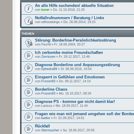
An alle Hilfe suchenden/ aktuelle Situation
von
loner
» Do. 11.10.2018, 21:25
Notfallrufnummern / Beratung / Links
von withoutwings » Do. 26.06.2014, 19:23
THEMEN
Störung: Borderline-Persönlichkeitsstörung
von Fischli » Fr. 18.06.2004, 20:27
Ich zerbombe meine Freundschaften
von
Zerrissen
» Fr. 29.12.2017, 12:46
Diagnose Borderline und Anpassungsstörung
von
Ephedra89
» Di. 06.09.2016, 19:04
Einsperrt in Gefühlen und Emotionen
von
Frozen93
» Do. 09.11.2017, 14:14
Borderline Chaos
von
Frozen93
» Mo. 16.10.2017, 08:34
Diagnose PS - komme gar nicht damit klar!
von Larissa » Mo. 18.09.2017, 11:44
Fragen wie man mit jemand umgehen soll der Borderl
von
luetke
» Fr. 01.09.2017, 14:01
Rückfall
von
Sternsucher
» So. 18.06.2017, 20:55