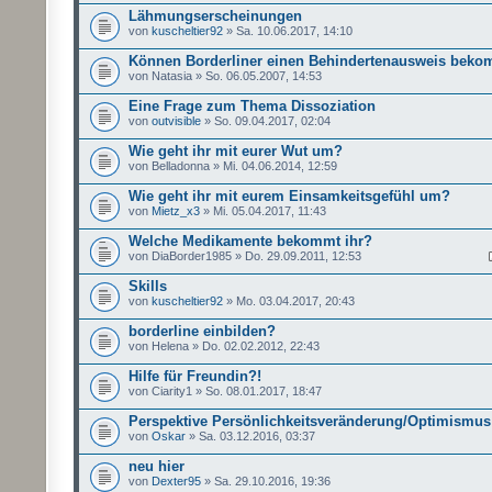
Lähmungserscheinungen
von
kuscheltier92
» Sa. 10.06.2017, 14:10
Können Borderliner einen Behindertenausweis bek
von Natasia » So. 06.05.2007, 14:53
Eine Frage zum Thema Dissoziation
von
outvisible
» So. 09.04.2017, 02:04
Wie geht ihr mit eurer Wut um?
von Belladonna » Mi. 04.06.2014, 12:59
Wie geht ihr mit eurem Einsamkeitsgefühl um?
von
Mietz_x3
» Mi. 05.04.2017, 11:43
Welche Medikamente bekommt ihr?
von DiaBorder1985 » Do. 29.09.2011, 12:53
Skills
von
kuscheltier92
» Mo. 03.04.2017, 20:43
borderline einbilden?
von Helena » Do. 02.02.2012, 22:43
Hilfe für Freundin?!
von Ciarity1 » So. 08.01.2017, 18:47
Perspektive Persönlichkeitsveränderung/Optimismus
von
Oskar
» Sa. 03.12.2016, 03:37
neu hier
von
Dexter95
» Sa. 29.10.2016, 19:36