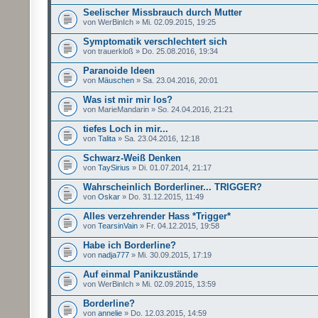
Seelischer Missbrauch durch Mutter
von WerBinIch » Mi. 02.09.2015, 19:25
Symptomatik verschlechtert sich
von trauerkloß » Do. 25.08.2016, 19:34
Paranoide Ideen
von
Mäuschen
» Sa. 23.04.2016, 20:01
Was ist mir mir los?
von MarieMandarin » So. 24.04.2016, 21:21
tiefes Loch in mir...
von
Talita
» Sa. 23.04.2016, 12:18
Schwarz-Weiß Denken
von
TaySirius
» Di. 01.07.2014, 21:17
Wahrscheinlich Borderliner... TRIGGER?
von
Oskar
» Do. 31.12.2015, 11:49
Alles verzehrender Hass *Trigger*
von
TearsinVain
» Fr. 04.12.2015, 19:58
Habe ich Borderline?
von
nadja777
» Mi. 30.09.2015, 17:19
Auf einmal Panikzustände
von WerBinIch » Mi. 02.09.2015, 13:59
Borderline?
von
annelie
» Do. 12.03.2015, 14:59