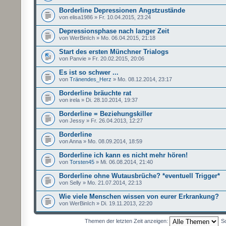
Borderline Depressionen Angstzustände
von elisa1986 » Fr. 10.04.2015, 23:24
Depressionsphase nach langer Zeit
von WerBinIch » Mo. 06.04.2015, 21:18
Start des ersten Münchner Trialogs
von Panvie » Fr. 20.02.2015, 20:06
Es ist so schwer ...
von
Tränendes_Herz
» Mo. 08.12.2014, 23:17
Borderline bräuchte rat
von irela » Di. 28.10.2014, 19:37
Borderline = Beziehungskiller
von Jessy » Fr. 26.04.2013, 12:27
Borderline
von Anna » Mo. 08.09.2014, 18:59
Borderline ich kann es nicht mehr hören!
von
Torsten45
» Mi. 06.08.2014, 21:40
Borderline ohne Wutausbrüche? *eventuell Trigger*
von Selly » Mo. 21.07.2014, 22:13
Wie viele Menschen wissen von eurer Erkrankung?
von WerBinIch » Di. 19.11.2013, 22:20
Themen der letzten Zeit anzeigen:
So