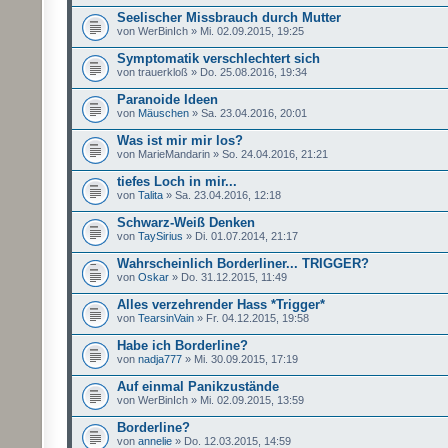
Seelischer Missbrauch durch Mutter
von WerBinIch » Mi. 02.09.2015, 19:25
Symptomatik verschlechtert sich
von trauerkloß » Do. 25.08.2016, 19:34
Paranoide Ideen
von
Mäuschen
» Sa. 23.04.2016, 20:01
Was ist mir mir los?
von MarieMandarin » So. 24.04.2016, 21:21
tiefes Loch in mir...
von
Talita
» Sa. 23.04.2016, 12:18
Schwarz-Weiß Denken
von
TaySirius
» Di. 01.07.2014, 21:17
Wahrscheinlich Borderliner... TRIGGER?
von
Oskar
» Do. 31.12.2015, 11:49
Alles verzehrender Hass *Trigger*
von
TearsinVain
» Fr. 04.12.2015, 19:58
Habe ich Borderline?
von
nadja777
» Mi. 30.09.2015, 17:19
Auf einmal Panikzustände
von WerBinIch » Mi. 02.09.2015, 13:59
Borderline?
von
annelie
» Do. 12.03.2015, 14:59