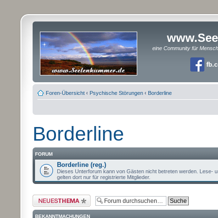
www.See
eine Community für Mensc
fb.
Foren-Übersicht
‹
Psychische Störungen
‹
Borderline
Borderline
FORUM
Borderline (reg.)
Dieses Unterforum kann von Gästen nicht betreten werden. Lese- u
gelten dort nur für registrierte Mitglieder.
Neues Thema erstellen
BEKANNTMACHUNGEN