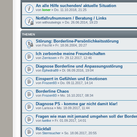
An alle Hilfe suchenden/ aktuelle Situation
von
loner
» Do. 11.10.2018, 21:25
Notfallrufnummern / Beratung / Links
von withoutwings » Do. 26.06.2014, 19:23
THEMEN
Störung: Borderline-Persönlichkeitsstörung
von Fischli » Fr. 18.06.2004, 20:27
Ich zerbombe meine Freundschaften
von
Zerrissen
» Fr. 29.12.2017, 12:46
Diagnose Borderline und Anpassungsstörung
von
Ephedra89
» Di. 06.09.2016, 19:04
Einsperrt in Gefühlen und Emotionen
von
Frozen93
» Do. 09.11.2017, 14:14
Borderline Chaos
von
Frozen93
» Mo. 16.10.2017, 08:34
Diagnose PS - komme gar nicht damit klar!
von Larissa » Mo. 18.09.2017, 11:44
Fragen wie man mit jemand umgehen soll der Borderl
von
luetke
» Fr. 01.09.2017, 14:01
Rückfall
von
Sternsucher
» So. 18.06.2017, 20:55