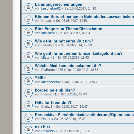
Lähmungserscheinungen
von
kuscheltier92
» Sa. 10.06.2017, 14:10
Können Borderliner einen Behindertenausweis bek
von Natasia » So. 06.05.2007, 14:53
Eine Frage zum Thema Dissoziation
von
outvisible
» So. 09.04.2017, 02:04
Wie geht ihr mit eurer Wut um?
von Belladonna » Mi. 04.06.2014, 12:59
Wie geht ihr mit eurem Einsamkeitsgefühl um?
von
Mietz_x3
» Mi. 05.04.2017, 11:43
Welche Medikamente bekommt ihr?
von DiaBorder1985 » Do. 29.09.2011, 12:53
Skills
von
kuscheltier92
» Mo. 03.04.2017, 20:43
borderline einbilden?
von Helena » Do. 02.02.2012, 22:43
Hilfe für Freundin?!
von Ciarity1 » So. 08.01.2017, 18:47
Perspektive Persönlichkeitsveränderung/Optimismus
von
Oskar
» Sa. 03.12.2016, 03:37
neu hier
von
Dexter95
» Sa. 29.10.2016, 19:36