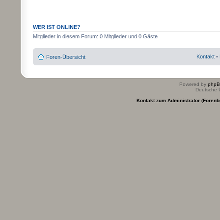
WER IST ONLINE?
Mitglieder in diesem Forum: 0 Mitglieder und 0 Gäste
Kontakt
•
Foren-Übersicht
Powered by
php
Deutsche 
Kontakt zum Administrator (Forenb