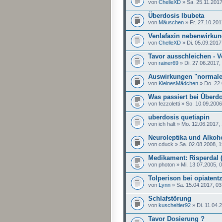
von
ChelleXD
» Sa. 25.11.2017
Überdosis Ibubeta
von
Mäuschen
» Fr. 27.10.201
Venlafaxin nebenwirku
von
ChelleXD
» Di. 05.09.2017
Tavor ausschleichen - V
von
rainer69
» Di. 27.06.2017,
Auswirkungen "normaler
von
KleinesMädchen
» Do. 22.
Was passiert bei Überd
von fezzoletti » So. 10.09.2006
uberdosis quetiapin
von ich halt » Mo. 12.06.2017,
Neuroleptika und Alkoh
von cduck » Sa. 02.08.2008, 1
Medikament: Risperdal 
von photon » Mi. 13.07.2005, 
Tolperison bei opiatent
von
Lynn
» Sa. 15.04.2017, 03
Schlafstörung
von
kuscheltier92
» Di. 11.04.
Tavor Dosierung ?