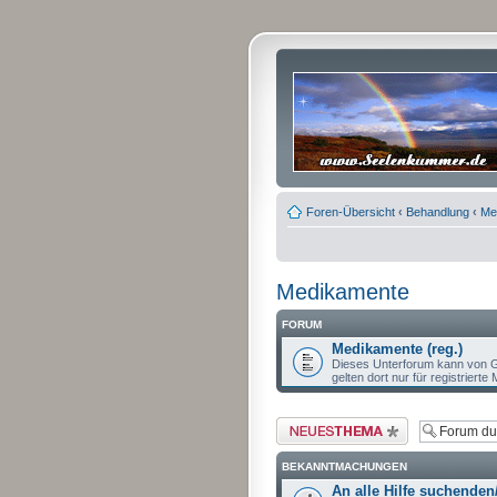
Foren-Übersicht
‹
Behandlung
‹
Me
Medikamente
FORUM
Medikamente (reg.)
Dieses Unterforum kann von G
gelten dort nur für registrierte M
Neues Thema erstellen
BEKANNTMACHUNGEN
An alle Hilfe suchenden/