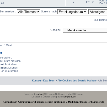
von
Ta
2
12138
8:46
Do. 21
Zeit anzeigen:
Sortiere nach
253 Theme
Gehe zu:
 und 0 Gäste
UM
erstellen.
m Forum erstellen.
m
nicht
ändern.
m
nicht
löschen.
Forum erstellen.
Kontakt
•
Das Team
•
Alle Cookies des Boards löschen
• Alle Ze
Powered by
phpBB
® Forum Software © phpBB Group
Deutsche Übersetzung durch
phpBB.de
Kontakt zum Administrator (Forenbetreiber) direkt per E-Mail: board@seelenkummer.de