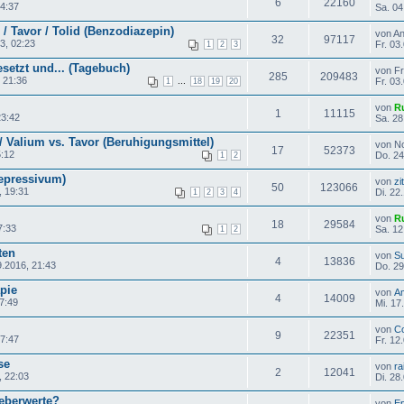
6
22160
14:37
Sa. 04
 Tavor / Tolid (Benzodiazepin)
von A
32
97117
03, 02:23
Fr. 03
1
2
3
esetzt und... (Tagebuch)
von Fr
285
209483
, 21:36
...
Fr. 03
1
18
19
20
von
R
1
11115
23:42
Sa. 28
 Valium vs. Tavor (Beruhigungsmittel)
von N
17
52373
5:12
Do. 24
1
2
depressivum)
von
zi
50
123066
, 19:31
Di. 22
1
2
3
4
von
R
18
29584
7:33
Sa. 12
1
2
ten
von
S
4
13836
.2016, 21:43
Do. 29
pie
von
A
4
14009
7:49
Mi. 17
von
C
9
22351
17:47
Fr. 12
se
von
ra
2
12041
, 22:03
Di. 28
eberwerte?
von
E