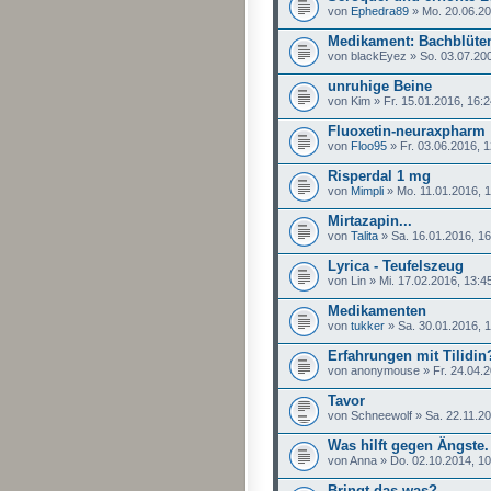
von
Ephedra89
» Mo. 20.06.20
Medikament: Bachblüte
von blackEyez » So. 03.07.200
unruhige Beine
von Kim » Fr. 15.01.2016, 16:
Fluoxetin-neuraxpharm
von
Floo95
» Fr. 03.06.2016, 1
Risperdal 1 mg
von
Mimpli
» Mo. 11.01.2016, 
Mirtazapin...
von
Talita
» Sa. 16.01.2016, 16
Lyrica - Teufelszeug
von Lin » Mi. 17.02.2016, 13:4
Medikamenten
von
tukker
» Sa. 30.01.2016, 
Erfahrungen mit Tilidin
von anonymouse » Fr. 24.04.2
Tavor
von Schneewolf » Sa. 22.11.20
Was hilft gegen Ängste.
von Anna » Do. 02.10.2014, 10
Bringt das was?