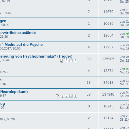
, 07:13
Sa. 25
von
ku
2
14679
7, 19:45
Sa. 28
ngen
von
C
1
10685
, 08:09
Do. 28
erwirrtheitszustände
von
n
2
12654
 21:36
Do. 29
" Medis auf die Psyche
von
K
4
12957
06.2017, 10:06
Mo. 26
osierung von Psychopharmaka? (Trigger)
von
Wi
39
135905
, 08:44
Do. 22
1
2
3
von
lo
4
13374
 16:56
Mo. 19
ol
von L
13
34518
9:46
Mo. 05
(Neuroleptikum)
von M
58
137340
09:57
Sa. 29
1
2
3
4
zug
von
L
0
10245
:30
Sa. 15
von
ku
2
12124
2017, 06:26
Di. 11
von Z