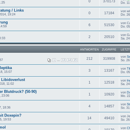
0
370173
1:25
Do. 11
atung / Links
von wi
0
17184
2014, 19:24
Do. 26
erung
von C
6
51530
14:59
Do. 05
von G
2
20510
0:33
Sa. 24
ANTWORTEN
ZUGRIFFE
LETZT
von
Se
212
319908
:37
...
So. 26
1
13
14
15
leptika
von
Ti
3
13167
18, 15:07
Do. 05
d Libidoverlust
von
In
1
12518
018, 11:02
Sa. 24
r Blutdruck? (50-90)
von
D
1
10920
, 23:06
Mo. 22
von
St
4
14857
7, 18:36
So. 31
it Doxepin?
von J
14
49410
5, 19:53
So. 26
mol
von
Ch
0
10170