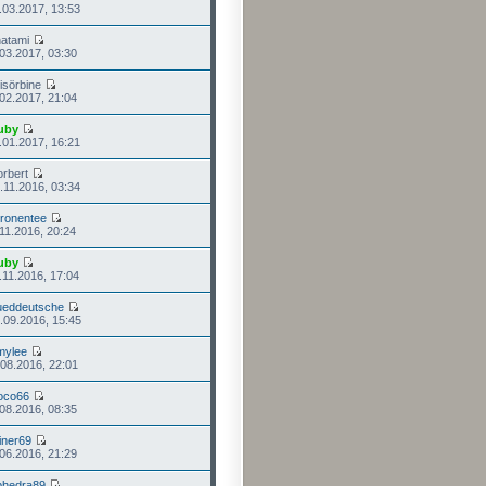
.03.2017, 13:53
natami
.03.2017, 03:30
isörbine
.02.2017, 21:04
uby
.01.2017, 16:21
orbert
.11.2016, 03:34
tronentee
.11.2016, 20:24
uby
.11.2016, 17:04
ueddeutsche
.09.2016, 15:45
mylee
.08.2016, 22:01
oco66
.08.2016, 08:35
iner69
.06.2016, 21:29
phedra89