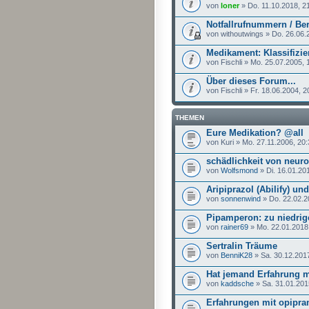
von
loner
» Do. 11.10.2018, 2
Notfallrufnummern / Ber
von withoutwings » Do. 26.06.
Medikament: Klassifizi
von Fischli » Mo. 25.07.2005, 
Über dieses Forum...
von Fischli » Fr. 18.06.2004, 2
THEMEN
Eure Medikation? @all
von Kuri » Mo. 27.11.2006, 20
schädlichkeit von neuro
von
Wolfsmond
» Di. 16.01.20
Aripiprazol (Abilify) un
von
sonnenwind
» Do. 22.02.2
Pipamperon: zu niedrige
von
rainer69
» Mo. 22.01.2018
Sertralin Träume
von
BenniK28
» Sa. 30.12.201
Hat jemand Erfahrung m
von
kaddsche
» Sa. 31.01.201
Erfahrungen mit opipra