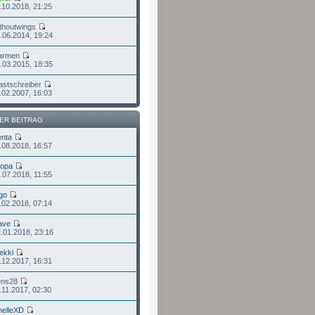
.10.2018, 21:25
thoutwings
.06.2014, 19:24
armen
.03.2015, 18:35
astschreiber
.02.2007, 16:03
ER BEITRAG
nta
.08.2018, 16:57
lopa
.07.2018, 11:55
go
.02.2018, 07:14
ave
.01.2018, 23:16
ekki
.12.2017, 16:31
ens28
.11.2017, 02:30
elleXD