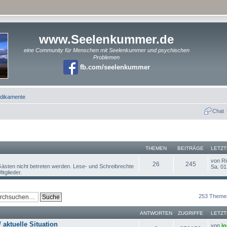
www.Seelenkummer.de
eine Community für Menschen mit Seelenkummer und psychischen
Problemen
fb.com/seelenkummer
dikamente
Chat
THEMEN
BEITRÄGE
LETZT
von Ri
26
245
ästen nicht betreten werden. Lese- und Schreibrechte
Sa. 01
itglieder.
253 Theme
ANTWORTEN
ZUGRIFFE
LETZT
 aktuelle Situation
von
lo