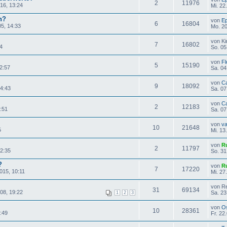
2
11976
16, 13:24
Mi. 22
n?
von
E
6
16804
5, 14:33
Mo. 20
von K
7
16802
24
So. 05
von
Fl
5
15190
2:57
Sa. 04
von
C
9
18092
14:43
Sa. 07
von
C
2
12183
:51
Sa. 07
von
val
10
21648
5
Mi. 13
von
R
2
11797
12:35
So. 31
?
von
R
7
17220
015, 10:11
Mi. 27
von R
31
69134
08, 19:22
Sa. 23
1
2
3
von
O
10
28361
:49
Fr. 22