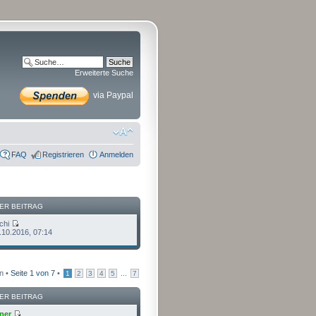
Erweiterte Suche
via Paypal
FAQ
Registrieren
Anmelden
ER BEITRAG
chi
.10.2016, 07:14
n •
Seite
1
von
7
•
...
1
2
3
4
5
7
ER BEITRAG
ner