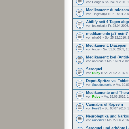
von Liduga » Sa. 24.09.2011, 
Medikament: duralozam /
von Tingletanja » Fr. 18.04.20
Abilify seit 4 Tagen abg
von fezzoletti » Fr. 28.04.2006
medikamente ja? nein?
von nika02 » So. 25.12.2016, 
Medikament: Diazepam /
von Angie » So. 31.08.2003, 1
Medikament: Ixel (Anti
von andreas » Mo. 16.09.2002
Seroquel
von
Ruby
» So. 21.02.2016, 0
Depot-Spritze vs. Tablet
von
Sueddeutsche
» Mo. 19.09
Medikamente und Thera
von
Ruby
» Mo. 15.08.2016, 1
Cannabis öl Kapseln
von
Fee23
» So. 03.07.2016, 
Neuroleptika und Narko
von
rainer69
» Mo. 27.06.2016
Seroquel und erhöhte L