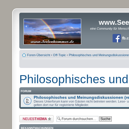
www.See
eine Community für Mensc
fb.
Foren-Übersicht
‹
Off-Topic
‹
Philosophisches und Meinungsdiskussione
Philosophisches un
FORUM
Philosophisches und Meinungsdiskussionen (re
Dieses Unterforum kann von Gästen nicht betreten werden. Lese- u
gelten dort nur für registrierte Mitglieder.
Neues Thema erstellen
BEKANNTMACHUNGEN