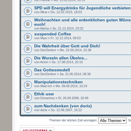
SPD will Energydrinks für Jugendliche verbieten
von Mirai » Do. 12.02.2015, 18:03
Weihnachten und alle erdenklichen guten Wüns
euch!
von Atisha » So. 21.12.2014, 23:32
suspended Coffee
von Maxi » Fr. 12.12.2014, 09:53
Die Wahrheit über Gott und Dich!
von DerDenker » Mo. 22.09.2014, 22:38
Die Wurzeln allen Übelns...
von Amon » So. 17.08.2014, 20:10
Das Gottesmodell
von DerDenker » Sa. 21.06.2014, 09:36
Manipulationstechniken
von Mad-Ich » Mo. 09.06.2014, 10:24
Ethik usw
von Donartreu » Di. 26.08.2008, 18:49
zum Nachdenken (von doris)
von doris » So. 12.08.2007, 16:22
Themen der letzten Zeit anzeigen:
So
Neues Thema erstellen