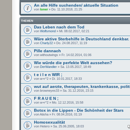
An alle Hilfe suchenden/ aktuelle Situation
von
loner
» Do. 11.10.2018, 21:25
THEMEN
Das Leben nach dem Tod
von
Wolfsmond
» Mi. 08.02.2017, 02:21
Wäre aktive Sterbehilfe in Deutschland denkbar.
von
Charly22
» Do. 24.08.2017, 11:19
Pille dannach
von withoutwings » Fr. 14.02.2014, 01:06
Wie würde die perfekte Welt aussehen?
von
DerWandler
» Sa. 13.05.2017, 18:49
t e i l e n WIR ;
von w+r^2 » Di. 10.01.2017, 18:33
wut auf aerzte, therapeuten, krankenkasse, polit
von browneyes33 » Sa. 31.12.2016, 23:15
F R A U E N ;
von w+r^2 » Mo. 12.12.2016, 15:58
Botox in die Lippen - Die Schönheit der Stars
von Atisha » Fr. 08.04.2016, 01:19
Homosexualität
von Hetero » Sa. 25.06.2005, 18:03