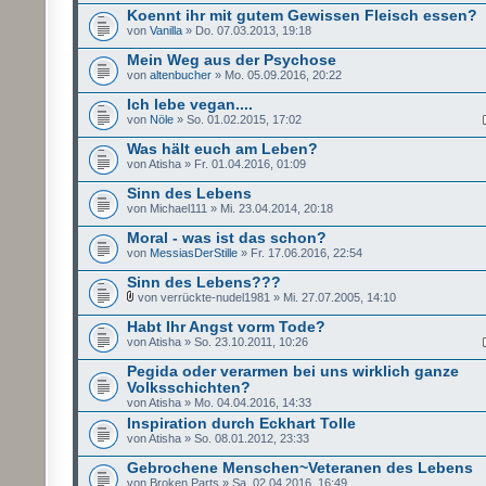
Koennt ihr mit gutem Gewissen Fleisch essen?
von
Vanilla
» Do. 07.03.2013, 19:18
Mein Weg aus der Psychose
von
altenbucher
» Mo. 05.09.2016, 20:22
Ich lebe vegan....
von
Nöle
» So. 01.02.2015, 17:02
Was hält euch am Leben?
von Atisha » Fr. 01.04.2016, 01:09
Sinn des Lebens
von Michael111 » Mi. 23.04.2014, 20:18
Moral - was ist das schon?
von
MessiasDerStille
» Fr. 17.06.2016, 22:54
Sinn des Lebens???
von verrückte-nudel1981 » Mi. 27.07.2005, 14:10
Habt Ihr Angst vorm Tode?
von Atisha » So. 23.10.2011, 10:26
Pegida oder verarmen bei uns wirklich ganze
Volksschichten?
von Atisha » Mo. 04.04.2016, 14:33
Inspiration durch Eckhart Tolle
von Atisha » So. 08.01.2012, 23:33
Gebrochene Menschen~Veteranen des Lebens
von Broken Parts » Sa. 02.04.2016, 16:49