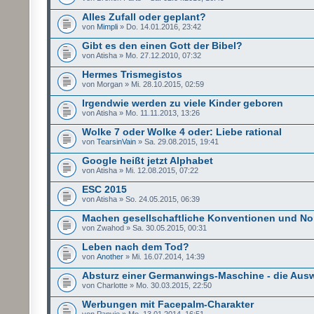
Alles Zufall oder geplant?
von
Mimpli
» Do. 14.01.2016, 23:42
Gibt es den einen Gott der Bibel?
von Atisha » Mo. 27.12.2010, 07:32
Hermes Trismegistos
von Morgan » Mi. 28.10.2015, 02:59
Irgendwie werden zu viele Kinder geboren
von Atisha » Mo. 11.11.2013, 13:26
Wolke 7 oder Wolke 4 oder: Liebe rational
von
TearsinVain
» Sa. 29.08.2015, 19:41
Google heißt jetzt Alphabet
von Atisha » Mi. 12.08.2015, 07:22
ESC 2015
von Atisha » So. 24.05.2015, 06:39
Machen gesellschaftliche Konventionen und N
von Zwahod » Sa. 30.05.2015, 00:31
Leben nach dem Tod?
von
Another
» Mi. 16.07.2014, 14:39
Absturz einer Germanwings-Maschine - die Aus
von Charlotte » Mo. 30.03.2015, 22:50
Werbungen mit Facepalm-Charakter
von Panvie » Mo. 13.01.2014, 16:51