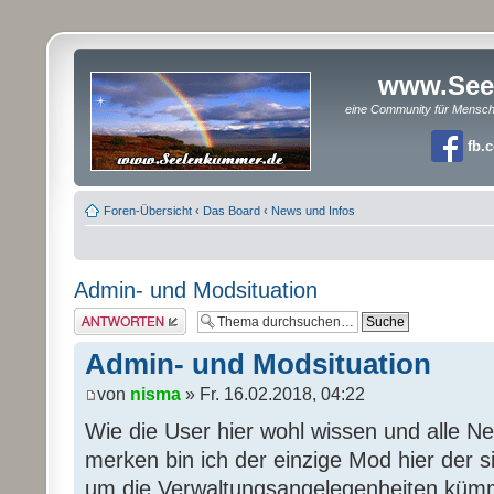
www.See
eine Community für Mensc
fb.
Foren-Übersicht
‹
Das Board
‹
News und Infos
Admin- und Modsituation
Antwort erstellen
Admin- und Modsituation
von
nisma
» Fr. 16.02.2018, 04:22
Wie die User hier wohl wissen und alle N
merken bin ich der einzige Mod hier der 
um die Verwaltungsangelegenheiten küm