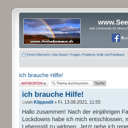
www.See
eine Community für Mensc
fb.
Foren-Übersicht
‹
Das Board
‹
Fragen, Probleme, Kritik und Feedback
ich brauche Hilfe!
Antwort erstellen
ich brauche Hilfe!
von
Klippodil
» Fr. 13.08.2021, 11:55
Hallo zusammen! Nach der einjährigen Fa
Lockdowns habe ich mich entschlossen,
Lebensstil zu widmen. Jetzt gehe ich rege