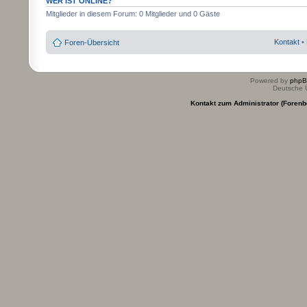
WER IST ONLINE?
Mitglieder in diesem Forum: 0 Mitglieder und 0 Gäste
Kontakt
•
Foren-Übersicht
Powered by
php
Deutsche 
Kontakt zum Administrator (Forenb