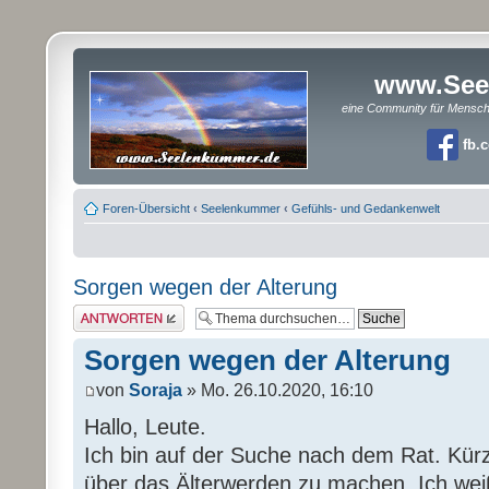
www.See
eine Community für Mensc
fb.
Foren-Übersicht
‹
Seelenkummer
‹
Gefühls- und Gedankenwelt
Sorgen wegen der Alterung
Antwort erstellen
Sorgen wegen der Alterung
von
Soraja
» Mo. 26.10.2020, 16:10
Hallo, Leute.
Ich bin auf der Suche nach dem Rat. Kürz
über das Älterwerden zu machen. Ich wei