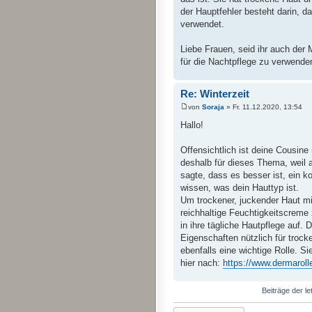
der Hauptfehler besteht darin, d
verwendet.
Liebe Frauen, seid ihr auch der
für die Nachtpflege zu verwende
Re: Winterzeit
von
Soraja
» Fr. 11.12.2020, 13:54
Hallo!
Offensichtlich ist deine Cousine 
deshalb für dieses Thema, weil 
sagte, dass es besser ist, ein 
wissen, was dein Hauttyp ist.
Um trockener, juckender Haut mi
reichhaltige Feuchtigkeitscreme
in ihre tägliche Hautpflege auf.
Eigenschaften nützlich für trock
ebenfalls eine wichtige Rolle. Si
hier nach:
https://www.dermaroll
Beiträge der le
Antwort erstellen