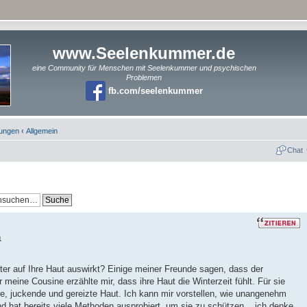
www.Seelenkummer.de
eine Community für Menschen mit Seelenkummer und psychischen
Problemen
fb.com/seelenkummer
rungen
‹
Allgemein
Chat
1
tter auf Ihre Haut auswirkt? Einige meiner Freunde sagen, dass der
 meine Cousine erzählte mir, dass ihre Haut die Winterzeit fühlt. Für sie
e, juckende und gereizte Haut. Ich kann mir vorstellen, wie unangenehm
nd hat bereits viele Methoden ausprobiert, um sie zu schützen... ich denke,