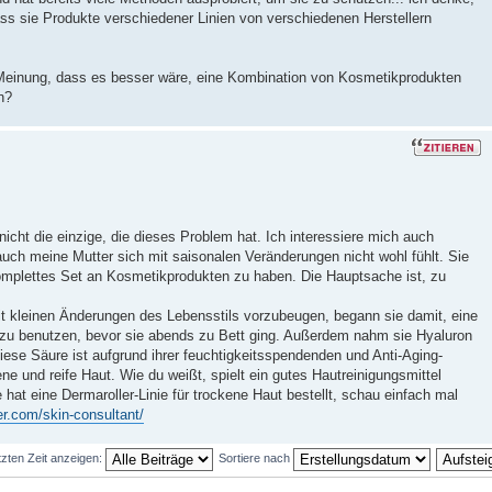
ass sie Produkte verschiedener Linien von verschiedenen Herstellern
 Meinung, dass es besser wäre, eine Kombination von Kosmetikprodukten
n?
nicht die einzige, die dieses Problem hat. Ich interessiere mich auch
auch meine Mutter sich mit saisonalen Veränderungen nicht wohl fühlt. Sie
komplettes Set an Kosmetikprodukten zu haben. Die Hauptsache ist, zu
t kleinen Änderungen des Lebensstils vorzubeugen, begann sie damit, eine
 zu benutzen, bevor sie abends zu Bett ging. Außerdem nahm sie Hyaluron
 Diese Säure ist aufgrund ihrer feuchtigkeitsspendenden und Anti-Aging-
ene und reife Haut. Wie du weißt, spielt ein gutes Hautreinigungsmittel
e hat eine Dermaroller-Linie für trockene Haut bestellt, schau einfach mal
er.com/skin-consultant/
tzten Zeit anzeigen:
Sortiere nach