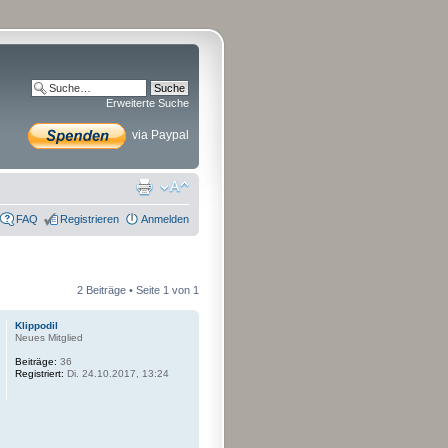
Erweiterte Suche
via Paypal
FAQ
Registrieren
Anmelden
2 Beiträge • Seite
1
von
1
Klippodil
Neues Mitglied
Beiträge:
36
Registriert:
Di. 24.10.2017, 13:24