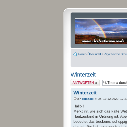
Foren-Übersicht
‹
Psychische Stö
Winterzeit
Antwort erstellen
Winterzeit
von
Klippodil
» Do. 10.12.2020, 12:2
Hallo !
Merkt ihr, wie sich das kalte We
Hautzustand in Ordnung ist. Aber
bedeutet das trockene, schuppig
das ist. Sie hat trockene Haut u