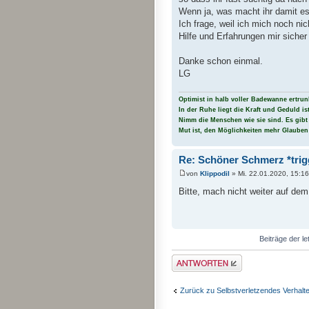
Wenn ja, was macht ihr damit e
Ich frage, weil ich mich noch n
Hilfe und Erfahrungen mir sicher
Danke schon einmal.
LG
Optimist in halb voller Badewanne ertrun
In der Ruhe liegt die Kraft und Geduld is
Nimm die Menschen wie sie sind. Es gibt
Mut ist, den Möglichkeiten mehr Glauben
Re: Schöner Schmerz *trig
von
Klippodil
» Mi. 22.01.2020, 15:16
Bitte, mach nicht weiter auf dem
Beiträge der le
Antwort erstellen
Zurück zu Selbstverletzendes Verhalt