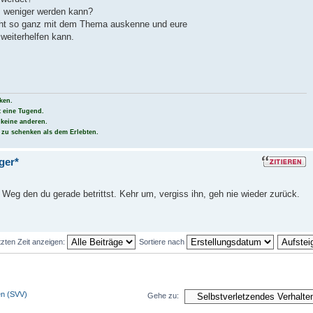
s weniger werden kann?
icht so ganz mit dem Thema auskenne und eure
 weiterhelfen kann.
ken.
t eine Tugend.
 keine anderen.
 zu schenken als dem Erlebten.
ger*
 Weg den du gerade betrittst. Kehr um, vergiss ihn, geh nie wieder zurück.
tzten Zeit anzeigen:
Sortiere nach
en (SVV)
Gehe zu: