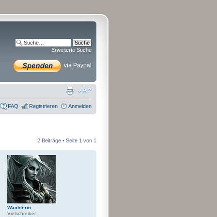
Erweiterte Suche
via Paypal
FAQ
Registrieren
Anmelden
2 Beiträge • Seite
1
von
1
Wächterin
Vielschreiber