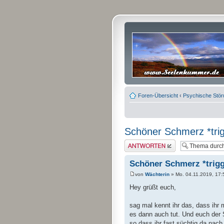
Foren-Übersicht
‹
Psychische Stö
Schöner Schmerz *tri
Antwort erstellen
Schöner Schmerz *trigg
von
Wächterin
» Mo. 04.11.2019, 17:
Hey grüßt euch,
sag mal kennt ihr das, dass ihr
es dann auch tut. Und euch der
so dass ihr fast süchtig da nach