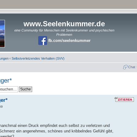
www.Seelenkummer.de
eine Community für Menschen mit Seelenkummer und psychischen
Problemen
fb.com/seelenkummer
rungen
‹
Selbstverletzendes Verhalten (SVV)
Chat
gger*
er*
59
 manchmal einen Druck empfindet euch selbst zu verletzen und
 Schmerz ein angenehmes, schönes und kribbelndes Gefühl gibt,
 werdet?