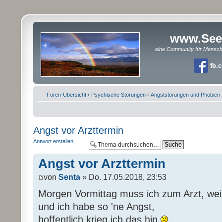
www.See
eine Community für Mensc
fb.
Foren-Übersicht
‹
Psychische Störungen
‹
Angststörungen und Phobien
Angst vor Arzttermin
Antwort erstellen
Angst vor Arzttermin
von
Senta
» Do. 17.05.2018, 23:53
Morgen Vormittag muss ich zum Arzt, wei
und ich habe so 'ne Angst,
hoffentlich krieg ich das hin