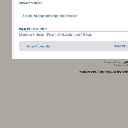
Antwort erstellen
Zurück zu Angststörungen und Phobien
WER IST ONLINE?
Mitglieder in diesem Forum: 0 Mitglieder und 0 Gäste
Kontakt
•
Foren-Übersicht
Powered by
php
Deutsche 
Kontakt zum Administrator (Forenb