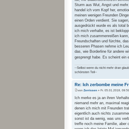
Sturm aus Wut, Angst und mehr. K
handel ich vom Kopf her, emotion
meinen wenigen Freunden Dinge a
einen Orden verdient. Sie sagen
ausgedrückt wurde es als total be
ich mich verhalte, es ist beklop
ich mich zusammenreißen kann, 
Freundschaften und fürchte, dass
besseren Phasen nehme ich Leute
das, wie Borderline für andere wi
gesprengt habe. Es scheint ein 
--Selbst wenn du nicht mehr dran glaub
schönsten Teil--
Re: Ich zerbombe meine F
von
Zerrissen
» Fr. 05.01.2018, 09:5
Ich merke es ja an ihren Verhalt
niemand mehr an, maximal reagie
denen ich mich mit Freunden tra
eigentlich auch nichts zusammen
sonst ist da wenig, was uns ve
treffe noch meine Familie, aber
wann ich das letzte Mal jemand