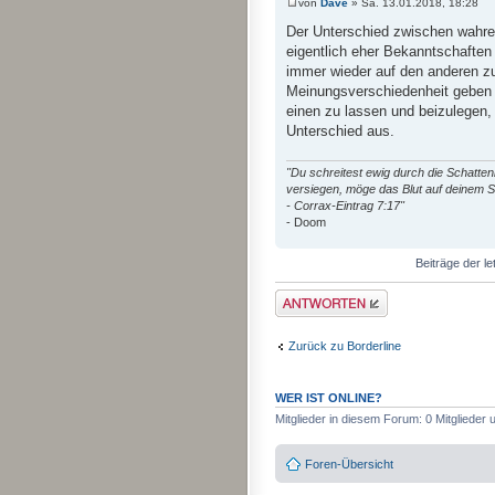
von
Dave
» Sa. 13.01.2018, 18:28
Der Unterschied zwischen wahre
eigentlich eher Bekanntschaften s
immer wieder auf den anderen z
Meinungsverschiedenheit geben o
einen zu lassen und beizulegen,
Unterschied aus.
"Du schreitest ewig durch die Schatt
versiegen, möge das Blut auf deinem S
- Corrax-Eintrag 7:17"
- Doom
Beiträge der le
Antwort erstellen
Zurück zu Borderline
WER IST ONLINE?
Mitglieder in diesem Forum: 0 Mitglieder
Foren-Übersicht