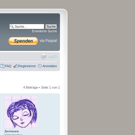
Erweiterte Suche
via Paypal
FAQ
Registrieren
Anmelden
4 Beiträge • Seite
1
von
1
Zerrissen
Vielschreiber