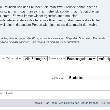
n Freunden und den Freunden, die man zwar Freunde nennt, aber es
ind, ist nicht das man sich nicht streitet, sondern nach Streitigkeiten
ukommt. Es wird immer wieder irgendwo auch mal eine
der etwas anderes das für etwas Krach sorgt, aber gerade dies hinter
 weil einem die andere Person wichtiger ist als das, macht den wahren
enreiche, kämpfst gegen das Böse, wo andere versagen. Möge dein Durst nach Rache nie
chwert niemals trocknen - und mögen wir dich nie wieder brauchen.
tzten Zeit anzeigen:
Sortiere nach
Gehe zu:
 und 0 Gäste
Kontakt
•
Das Team
•
Alle Cookies des Boards löschen
• Alle Ze