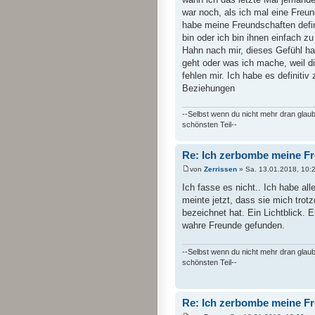
war noch, als ich mal eine Freun
habe meine Freundschaften defi
bin oder ich bin ihnen einfach z
Hahn nach mir, dieses Gefühl ha
geht oder was ich mache, weil d
fehlen mir. Ich habe es definit
Beziehungen
--Selbst wenn du nicht mehr dran glaub
schönsten Teil--
Re: Ich zerbombe meine F
von
Zerrissen
» Sa. 13.01.2018, 10:
Ich fasse es nicht.. Ich habe al
meinte jetzt, dass sie mich trot
bezeichnet hat. Ein Lichtblick. 
wahre Freunde gefunden.
--Selbst wenn du nicht mehr dran glaub
schönsten Teil--
Re: Ich zerbombe meine F