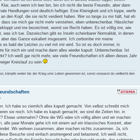
lar, auch wenn ich leer bin, bin ich nicht die beste Freundin, aber dann
ale Handlungen sind deutlich heftiger. Eine Kleinigkeit und ich kippe, werfe
n den Kopf, die sie nicht verdient haben. Wer so lange zu mir hält, hat eh
, dass sie mich gar nicht mehr verstehen, eben unberechenbar. Hässlicher
kloppt und irre bezeichnet, womit sie Recht haben. Es ist völlig irre, wie
pt, was ich tue. Dazwischen gibt es Inseln scheinbarer Normalität, in denen
aber das Ganze eskaliert insgesamt. Ich zerbombe mir meine
 es bald der Letzten zu viel mit mir wird. So ist es doch immer, in
 für mich ein und mache dann alles wieder kaputt. Unberechenbar. Ist
rkt? Ich weiß gar nicht mehr, wie viele Freundschaften ich allein dieses Jahr
ewiger Kreislauf zu sein
st, kämpfe weiter bis der Krieg ums Leben gewonnen ist, sonst verpasst du vielleicht den
reundschaften
9
en. Ich habe so ziemlich alles kaputt gemacht. Von selbst schreibt mich
ren sie noch. Ich habe es kaputt gemacht, wo sind die Zeiten hin, in
f? Etwas unternahm? Ohne die WG wäre ich völlig allein und wir machen
, alle paar Monate gehe ich mit einem auf ein klassisches Konzert, aber
rbindet. Wir wohnen zusammen, aber machen nichts zusammen. Ja, ich
 diese Besuche sind einfach anstrengend und belastend. Ich weiß nicht,
em außerhalb der Familie besucht habe oder besucht wurde, das schönste