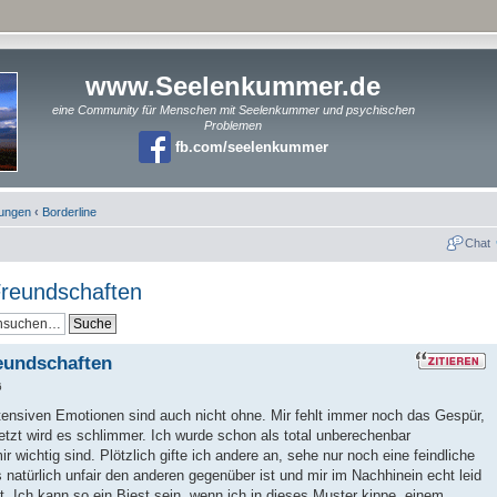
www.Seelenkummer.de
eine Community für Menschen mit Seelenkummer und psychischen
Problemen
fb.com/seelenkummer
rungen
‹
Borderline
Chat
reundschaften
eundschaften
6
intensiven Emotionen sind auch nicht ohne. Mir fehlt immer noch das Gespür,
etzt wird es schlimmer. Ich wurde schon als total unberechenbar
 wichtig sind. Plötzlich gifte ich andere an, sehe nur noch eine feindliche
natürlich unfair den anderen gegenüber ist und mir im Nachhinein echt leid
. Ich kann so ein Biest sein, wenn ich in dieses Muster kippe, einem