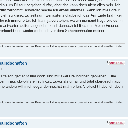
din zum Friseur begleiten durfte, aber das kann doch nicht alles sein. Ich
nitiv zerbombt, entweder mache ich etwas dummes, wenn ich mies drauf
u viel, zu krank, zu seltsam, wenigstens glaube ich das.Am Ende kräht kein
be ich immer öfter. Ich kann ja verstehen, warum niemand fragt, wie es mir
ie antworten selten angenehm sind, dennoch fehlt es mir. Meine Freunde
iv zerbombt und wieder stehe ich vor dem Scherbenhaufen meiner
st, kämpfe weiter bis der Krieg ums Leben gewonnen ist, sonst verpasst du vielleicht den
reundschaften
24
les falsch gemacht und doch sind mir zwei Freundinnen geblieben. Eine
zdem mag, obwohl sie mich kurz zuvor als unfair und total übergeschnappt
Eine andere will mich sogar demnächst mal treffen. Vielleicht habe ich doch
st, kämpfe weiter bis der Krieg ums Leben gewonnen ist, sonst verpasst du vielleicht den
reundschaften