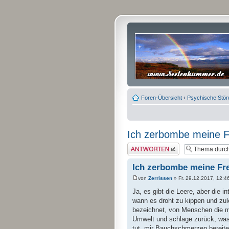
Foren-Übersicht
‹
Psychische Stö
Ich zerbombe meine F
Antwort erstellen
Ich zerbombe meine Fr
von
Zerrissen
» Fr. 29.12.2017, 12:4
Ja, es gibt die Leere, aber die 
wann es droht zu kippen und zul
bezeichnet, von Menschen die mir
Umwelt und schlage zurück, was 
tut, mir Bauchschmerzen bereitet