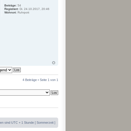
Beiträge:
54
Registriert:
Di. 24.10.2017, 20:46
Wohnort:
Ruhrpott
4 Beiträge • Seite
1
von
1
iten sind UTC + 1 Stunde [ Sommerzeit ]