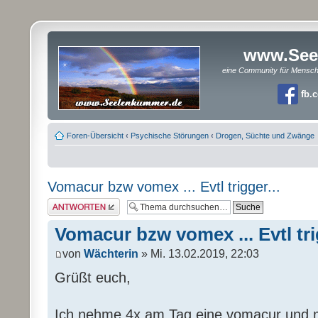
www.See
eine Community für Mensc
fb.
Foren-Übersicht
‹
Psychische Störungen
‹
Drogen, Süchte und Zwänge
Vomacur bzw vomex ... Evtl trigger...
Antwort erstellen
Vomacur bzw vomex ... Evtl tri
von
Wächterin
» Mi. 13.02.2019, 22:03
Grüßt euch,
Ich nehme 4x am Tag eine vomacur und