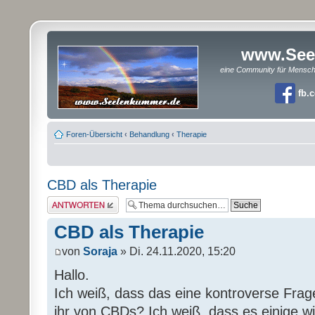
www.See
eine Community für Mensc
fb.
Foren-Übersicht
‹
Behandlung
‹
Therapie
CBD als Therapie
Antwort erstellen
CBD als Therapie
von
Soraja
» Di. 24.11.2020, 15:20
Hallo.
Ich weiß, dass das eine kontroverse Frage
ihr von CBDs? Ich weiß, dass es einige w