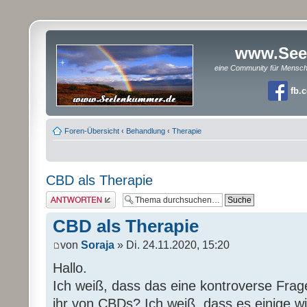
www.See
eine Community für Mensc
fb.
Foren-Übersicht
‹
Behandlung
‹
Therapie
CBD als Therapie
Antwort erstellen
CBD als Therapie
von
Soraja
» Di. 24.11.2020, 15:20
Hallo.
Ich weiß, dass das eine kontroverse Frage
ihr von CBDs? Ich weiß, dass es einige w