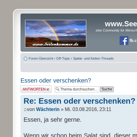
www.See
eine Community für Mensc
fb.
Foren-Übersicht
‹
Off-Topic
‹
Spiele- und Ketten-Threads
Essen oder verschenken?
Antwort erstellen
Re: Essen oder verschenken?
von
Wächterin
» Mi. 03.08.2016, 23:11
Essen, ja sehr gerne.
Wenn wir schon beim Salat sind, dieser 