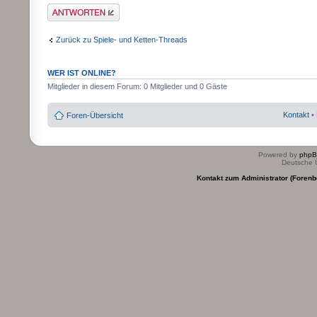
Antwort erstellen
Zurück zu Spiele- und Ketten-Threads
WER IST ONLINE?
Mitglieder in diesem Forum: 0 Mitglieder und 0 Gäste
Kontakt
•
Foren-Übersicht
Powered by
php
Deutsche 
Kontakt zum Administrator (Forenb