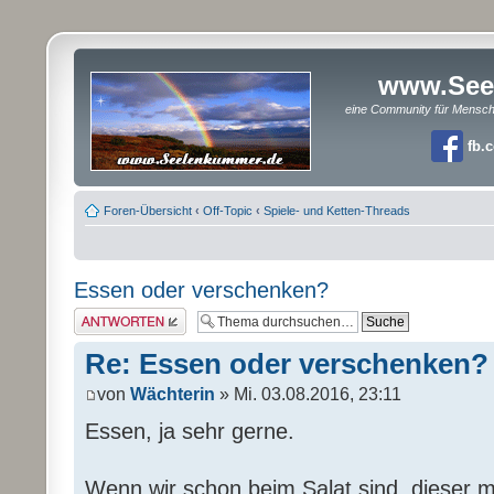
www.See
eine Community für Mensc
fb.
Foren-Übersicht
‹
Off-Topic
‹
Spiele- und Ketten-Threads
Essen oder verschenken?
Antwort erstellen
Re: Essen oder verschenken?
von
Wächterin
» Mi. 03.08.2016, 23:11
Essen, ja sehr gerne.
Wenn wir schon beim Salat sind, dieser 