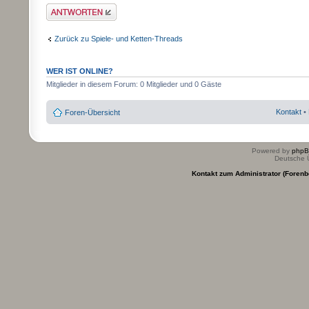
Antwort erstellen
Zurück zu Spiele- und Ketten-Threads
WER IST ONLINE?
Mitglieder in diesem Forum: 0 Mitglieder und 0 Gäste
Kontakt
•
Foren-Übersicht
Powered by
php
Deutsche 
Kontakt zum Administrator (Forenb