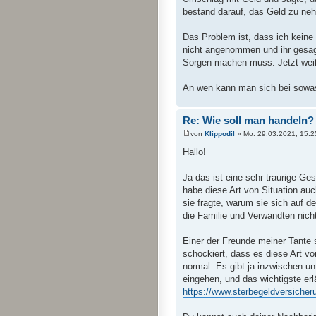
bestand darauf, das Geld zu neh
Das Problem ist, dass ich keine
nicht angenommen und ihr gesagt
Sorgen machen muss. Jetzt weiß 
An wen kann man sich bei sowa
Re: Wie soll man handeln?
von
Klippodil
» Mo. 29.03.2021, 15:2
Hallo!
Ja das ist eine sehr traurige Ge
habe diese Art von Situation auc
sie fragte, warum sie sich auf de
die Familie und Verwandten nich
Einer der Freunde meiner Tante s
schockiert, dass es diese Art von
normal. Es gibt ja inzwischen u
eingehen, und das wichtigste erl
https://www.sterbegeldversicheru