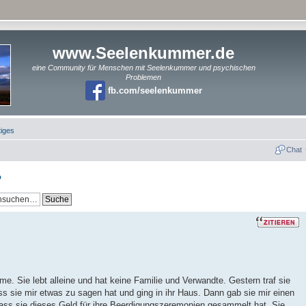
www.Seelenkummer.de
eine Community für Menschen mit Seelenkummer und psychischen
Problemen
fb.com/seelenkummer
iges
Chat
?
me. Sie lebt alleine und hat keine Familie und Verwandte. Gestern traf sie
s sie mir etwas zu sagen hat und ging in ihr Haus. Dann gab sie mir einen
ass sie dieses Geld für ihre Beerdigungszeremonien gesammelt hat. Sie