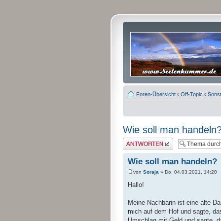
Foren-Übersicht
‹
Off-Topic
‹
Sonst
Wie soll man handeln
Antwort erstellen
Wie soll man handeln?
von
Soraja
» Do. 04.03.2021, 14:20
Hallo!
Meine Nachbarin ist eine alte Da
mich auf dem Hof und sagte, das
Umschlag mit Geld und sagte, d