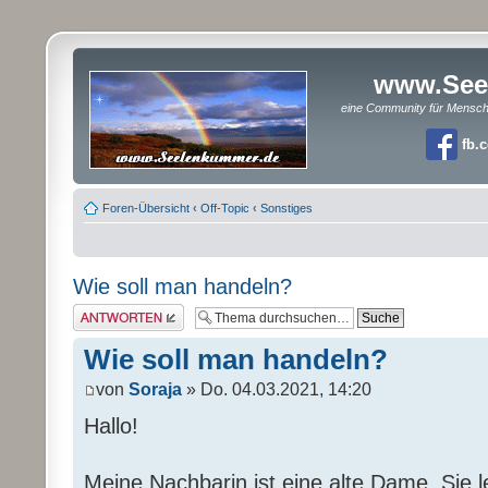
www.See
eine Community für Mensc
fb.
Foren-Übersicht
‹
Off-Topic
‹
Sonstiges
Wie soll man handeln?
Antwort erstellen
Wie soll man handeln?
von
Soraja
» Do. 04.03.2021, 14:20
Hallo!
Meine Nachbarin ist eine alte Dame. Sie le