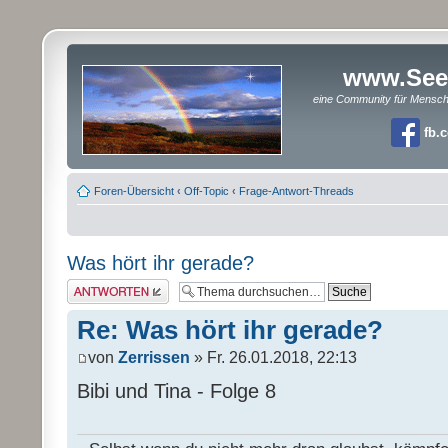
www.See
eine Community für Mensc
fb.
Foren-Übersicht
‹
Off-Topic
‹
Frage-Antwort-Threads
Was hört ihr gerade?
Antwort erstellen
Re: Was hört ihr gerade?
von
Zerrissen
» Fr. 26.01.2018, 22:13
Bibi und Tina - Folge 8