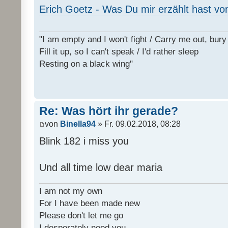
Erich Goetz - Was Du mir erzählt hast vo
"I am empty and I won't fight / Carry me out, bu
Fill it up, so I can't speak / I'd rather sleep
Resting on a black wing"
Re: Was hört ihr gerade?
von
Binella94
» Fr. 09.02.2018, 08:28
Blink 182 i miss you
Und all time low dear maria
I am not my own
For I have been made new
Please don't let me go
I desperately need you