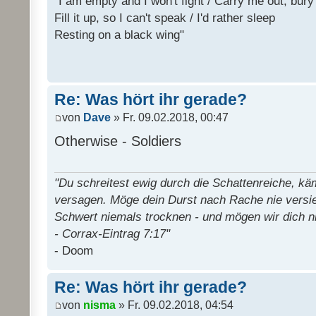
"I am empty and I won't fight / Carry me out, bu
Fill it up, so I can't speak / I'd rather sleep
Resting on a black wing"
Re: Was hört ihr gerade?
von
Dave
» Fr. 09.02.2018, 00:47
Otherwise - Soldiers
"Du schreitest ewig durch die Schattenreiche, k
versagen. Möge dein Durst nach Rache nie versi
Schwert niemals trocknen - und mögen wir dich n
- Corrax-Eintrag 7:17"
- Doom
Re: Was hört ihr gerade?
von
nisma
» Fr. 09.02.2018, 04:54