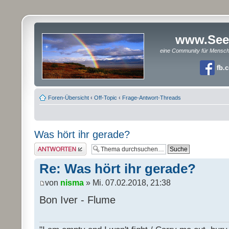
www.See
eine Community für Mensc
fb.
Foren-Übersicht
‹
Off-Topic
‹
Frage-Antwort-Threads
Was hört ihr gerade?
Antwort erstellen
Re: Was hört ihr gerade?
von
nisma
» Mi. 07.02.2018, 21:38
Bon Iver - Flume