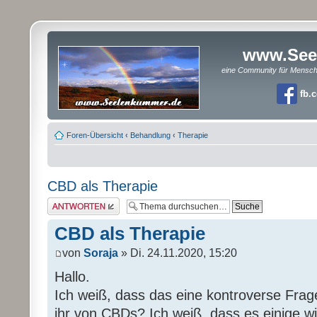
www.See
eine Community für Mensc
fb.
Foren-Übersicht
‹
Behandlung
‹
Therapie
CBD als Therapie
Antwort erstellen
CBD als Therapie
von
Soraja
» Di. 24.11.2020, 15:20
Hallo.
Ich weiß, dass das eine kontroverse Frage
ihr von CBDs? Ich weiß, dass es einige w